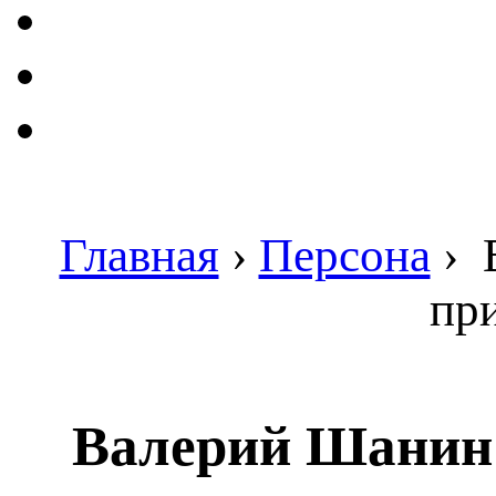
Главная
›
Персона
›
В
пр
Валерий Шанин: