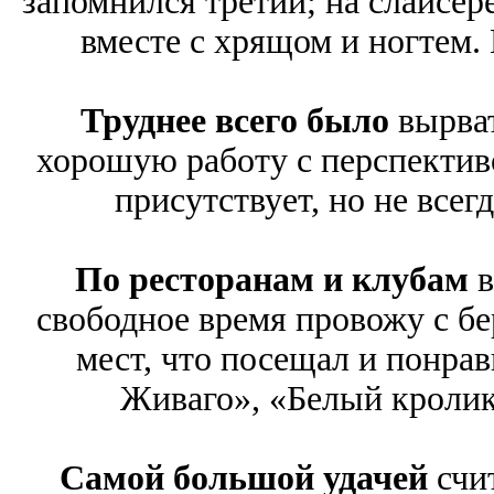
запомнился третий; на слайсер
вместе с хрящом и ногтем.
Труднее всего было
вырват
хорошую работу с перспективо
присутствует, но не всег
По ресторанам и клубам
в
свободное время провожу с б
мест, что посещал и понрав
Живаго», «Белый кролик
Самой большой удачей
счит