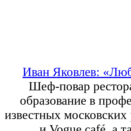
Иван Яковлев: «Лю
Шеф-повар рестора
образование в проф
известных московских р
и Vogue café, а 