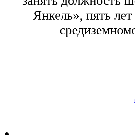
занять должность ш
Янкель», пять лет
средиземномо