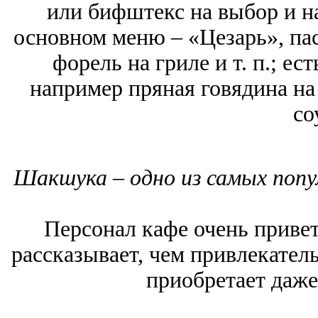
или бифштекс на выбор и на
основном меню – «Цезарь», пас
форель на гриле и т. п.; ес
например пряная говядина на
со
Шакшука – одно из самых попул
Персонал кафе очень привет
рассказывает, чем привлекател
приобретает даже