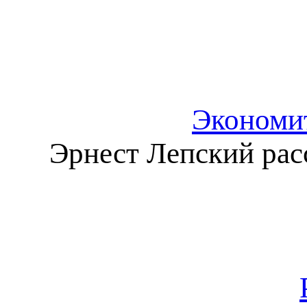
Экономит
Эрнест Лепский расс