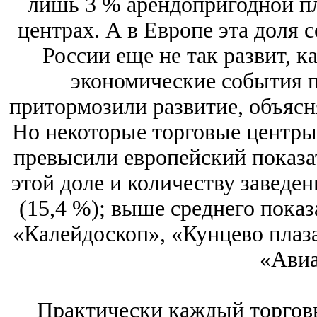
лишь 3 % арендопригодной п
центрах. А в Европе эта доля с
России еще не так развит, к
экономические события п
притормозили развитие, объяс
Но некоторые торговые центры
превысили европейский показат
этой доле и количеству заведе
(15,4 %); выше среднего показ
«Калейдоскоп», «Кунцево плаза
«Авиа
Практически каждый торговы