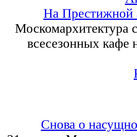
На Престижной а
Москомархитектура с
всесезонных кафе 
Снова о насущно