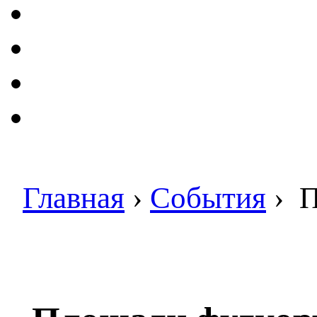
Главная
›
События
›
П