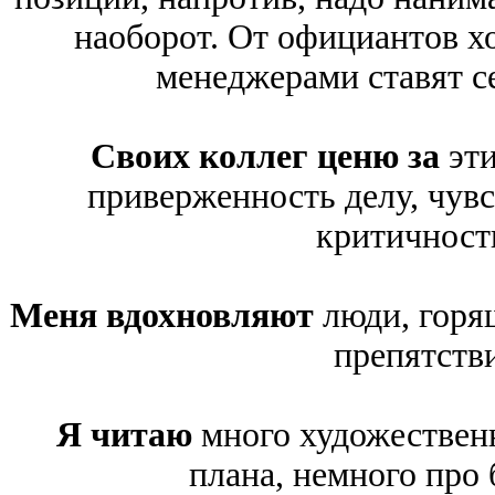
наоборот. От официантов х
менеджерами ставят с
Своих коллег ценю за
эт
приверженность делу, чувс
критичност
Меня вдохновляют
люди, горя
препятстви
Я читаю
много художествен
плана, немного про 