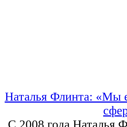
Наталья Флинта: «Мы е
сфе
С 2008 года Наталья Ф