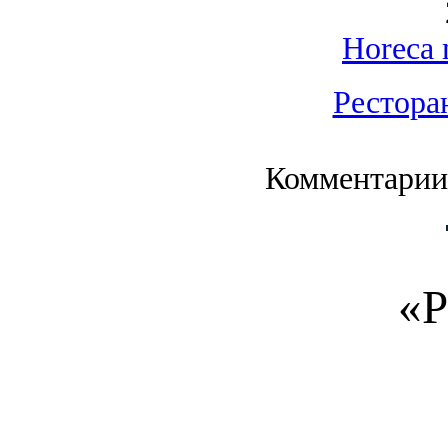
Horeca 
Рестора
Комментарии
«Р