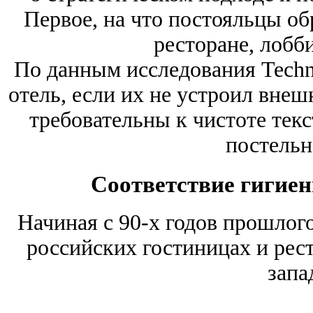
Первое, на что постояльцы о
ресторане, лобби
По данным исследования Techno
отель, если их не устроил вне
требовательны к чистоте тек
постельн
Соответствие гигие
Начиная с 90-х годов прошлого
российских гостиницах и рес
запа