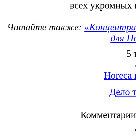
всех укромных 
Читайте также:
«Концентра
для H
5 
Horeca 
Дело 
Комментарии