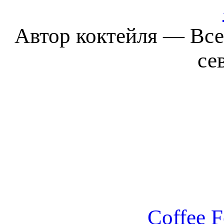
Автор коктейля — Все
се
Coffee F