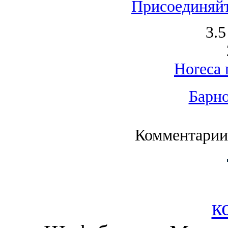
Присоединяй
3.5
Horeca 
Барно
Комментарии
к