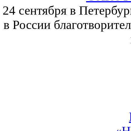
24 сентября в Петербур
в России благотворите
«Н