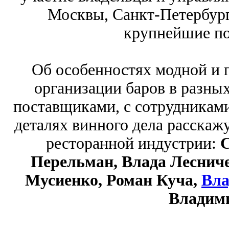
Москвы, Санкт-Петербург
крупнейшие по
Об особенностях модной и 
организации баров в разных
поставщиками, с сотрудниками
деталях винного дела расскаж
ресторанной индустрии:
С
Перельман, Влада Лесниче
Мусиенко, Роман Куча,
Вла
Владими