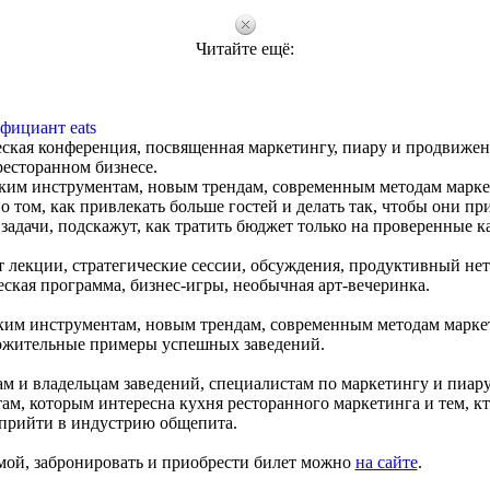
Читайте ещё:
фициант eats
ческая конференция, посвященная маркетингу, пиару и продвиже
ресторанном бизнесе.
ким инструментам, новым трендам, современным методам марк
о том, как привлекать больше гостей и делать так, чтобы они п
задачи, подскажут, как тратить бюджет только на проверенные к
 лекции, стратегические сессии, обсуждения, продуктивный нет
ская программа, бизнес-игры, необычная арт-вечеринка.
ким инструментам, новым трендам, современным методам марке
ложительные примеры успешных заведений.
м и владельцам заведений, специалистам по маркетингу и пиару,
м, которым интересна кухня ресторанного маркетинга и тем, кт
прийти в индустрию общепита.
мой, забронировать и приобрести билет можно
на сайте
.