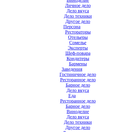
Виноделие
Личное дело
Дело вкуса
Дело техники
Другое дело
Персона
Рестораторы
Отельеры
Сомелье
Эксперты
Шеф-повара
Кондитеры
Бармены
Заведения
Гостиничное дело
Ресторанное дело
Барное дело
Дело вкуса
Еда
Ресторанное дело
Барное дело
Виноделие
Дело вкуса
Дело техники
Другое дело