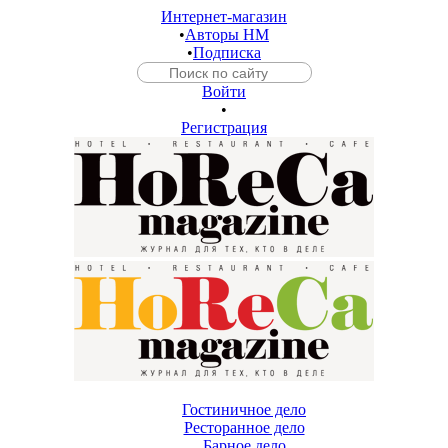
Интернет-магазин
•
Авторы HM
•
Подписка
Войти
•
Регистрация
Гостиничное дело
Ресторанное дело
Барное дело