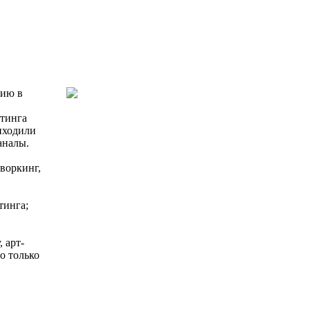
нию в
етинга
риходили
аналы.
воркинг,
тинга;
 арт-
о только