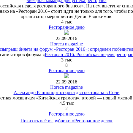
Звездная команда для успеха ресторана
 Российская неделя ресторанного бизнеса». На нем выступят спи
ко на «Ресторан 2016» стоит идти не только для того, чтобы по
организатор мероприятия Денис Евдокимов.
4 тыс
Ресторанное дело
22.09.2016
Horeca magazine
озыгрыш билета на форум «Ресторан 2016»: определен победител
рганизаторов форума «
Ресторан 2016. Российская неделя рестора
3 тыс
8
Ресторанное дело
22.09.2016
Horeca magazine
Александр Раппопорт открыл два ресторана в Сочи
стная москвичам «Китайская грамота», второй — новый мясной
4.5 тыс
2
Ресторанное дело
Показать всё из рубрики «Ресторанное дело»