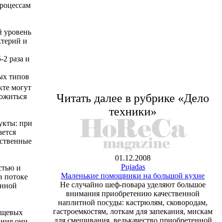
процессам
й уровень
ктерий и
2 раза и
ых типов
кте могут
Читать далее в рубрике «Дело
ножиться
техники»
укты: при
ается
ественные
01.12.2008
Pujadas
стью и
Маленькие помощники на большой кухне
в потоке
Не случайно шеф-повара уделяют большое
енной
внимания приобретению качественной
наплитной посуды: кастрюлям, сковородам,
гастроемкостям, лоткам для запекания, мискам
ищевых
для смешивания, ведь
качество приобретенной
ания они