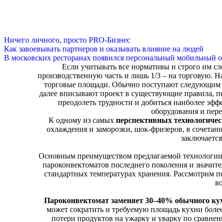
Ничего личного, просто PRO-Бизнес
Как завоевывать партнеров и оказывать влияние на людей
В московских ресторанах появился персональный мобильный о
Если учитывать все нормативы и строго им сл
производственную часть и лишь 1/3 – на торговую. На
торговые площади. Обычно поступают следующим об
далее вписывают проект в существующие правила, п
преодолеть трудности и добиться наиболее эф
оборудования и пер
К одному из самых
перспективных технологичес
охлаждения и заморозки, шок-фризеров, в сочета
заключаетс
Основным преимуществом предлагаемой технологии
пароконвектоматов последнего поколения и значит
стандартных температурах хранения. Рассмотрим п
в
Пароконвектомат заменяет 30–40% обычного ку
может сократить и требуемую площадь кухни боле
потери продуктов на ужарку и уварку по сравн