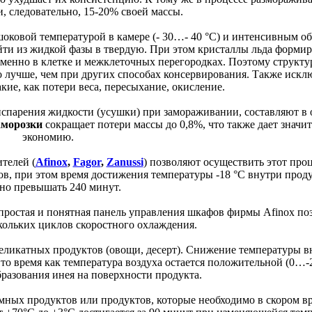
, следовательно, 15-20% своей массы.
шоковой температурой в камере (- 30…- 40 °С) и интенсивным о
йти из жидкой фазы в твердую. При этом кристаллы льда форми
менно в клетке и межклеточных перегородках. Поэтому структу
о лучше, чем при других способах консервирования. Также искл
кие, как потери веса, пересыхание, окисление.
 испарения жидкости (усушки) при замораживании, составляют в
аморозки
сокращает потери массы до 0,8%, что также дает значи
экономию.
телей (
Afinox
,
Fagor
,
Zanussi
) позволяют осуществить этот про
ов, при этом время достижения температуры -18 °С внутри проду
но превышать 240 минут.
простая и понятная панель управления шкафов фирмы Afinox по
кольких циклов скоростного охлаждения.
еликатных продуктов (овощи, десерт). Снижение температуры в
в то время как температура воздуха остается положительной (0…-2
бразования инея на поверхности продукта.
мных продуктов или продуктов, которые необходимо в скором в