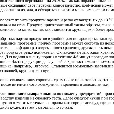
водственного персонала – на 25-30%. Так как обработанные в к
ьше сохраняют свое первоначальное качество, шеф-повар может 
ждого заказа из зала, и обходиться при этом меньшим числом по
о
зволяет жарить продукты заранее и резко охлаждать их до +3
С
одачи на стол. Продукт, приготовленный таким образом, сохран
ленного по качеству, так как становится хрустящим и более аро
разом: партия продуктов в удобное для поваров время заклады
 заданной программе, причем программа может состоять из неск
ется в шкаф для кратковременного хранения, другая часть поме
ра продуктов резко понижается. Охлажденные заготовки хранятс
ла. Для подачи клиенту порция в течение 4-6 минут проходит п
рация». Часть продукции для лучшей сохранности можно помести
щика (например, Turbovac). Становится возможным заготавлив
з овощей, круп и даже соусы.
еализовывать пищу горячей – сразу после приготовления, тепло
– после интенсивного охлаждения и хранения в холодильнике.
ссов шокового замораживания
возникает у предприятий, прои
одству изделий из слоеного теста. Далее следуют кухни при го
нужно отметить сетевые рестораны категории фаст-фуд, где все
дной кухне, а затем развозятся по точкам.