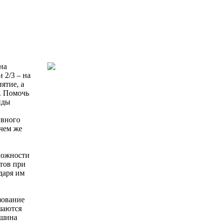
на
 2/3 – на
ятие, а
. Помочь
иды
ивного
чем же
можности
тов при
даря им
зование
шаются
ашина