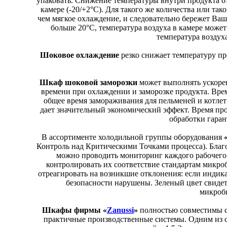
упаковать. Снижение температуры внутри продукта от
камере (-20/+2°С). Для такого же количества или та
чем мягкое охлаждение, и следовательно бережет Ваш
больше 20°С, температура воздуха в камере может
температура воздух
Шоковое охлаждение
резко снижает температуру про
Шкаф шоковой заморозки
может выполнять ускоре
времени при охлаждении и заморозке продукта. Врем
общее время замораживания для пельменей и котлет с
дает значительный экономический эффект. Время прох
обработки гаран
В ассортименте холодильной группы оборудования
Контроль над Критическими Точками процесса). Благ
можно проводить мониторинг каждого рабочего 
контролировать их соответствие стандартам микро
отреагировать на возникшие отклонения: если индика
безопасности нарушены. Зеленый цвет свидет
микроби
Шкафы фирмы «
Zanussi
»
полностью совместимы с
практичные производственные системы. Одним из с