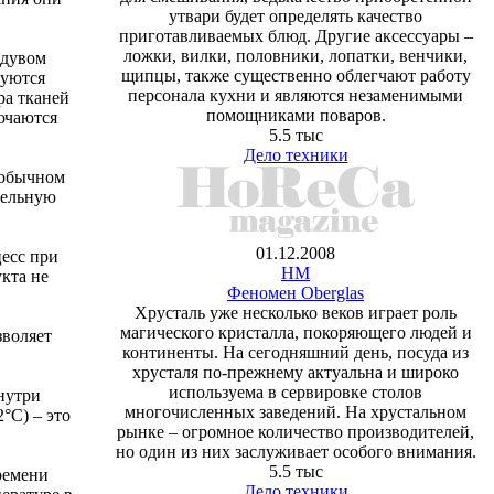
утвари будет определять качество
приготавливаемых блюд. Другие аксессуары –
ложки, вилки, половники, лопатки, венчики,
бдувом
щипцы, также существенно облегчают работу
руются
персонала кухни и являются незаменимыми
ра тканей
помощниками поваров.
ючаются
5.5 тыс
Дело техники
 обычном
тельную
01.12.2008
цесс при
HM
кта не
Феномен Oberglas
Хрусталь уже несколько веков играет роль
магического кристалла, покоряющего людей и
зволяет
континенты. На сегодняшний день, посуда из
хрусталя по-прежнему актуальна и широко
используема в сервировке столов
нутри
многочисленных заведений. На хрустальном
°С) – это
рынке – огромное количество производителей,
но один из них заслуживает особого внимания.
5.5 тыс
ремени
Дело техники