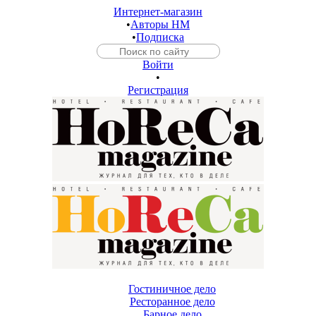
Интернет-магазин
•
Авторы HM
•
Подписка
Войти
•
Регистрация
Гостиничное дело
Ресторанное дело
Барное дело