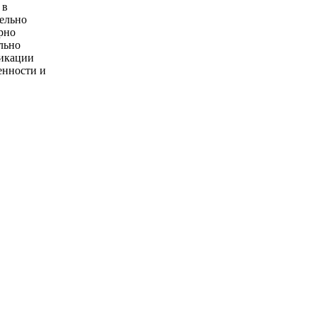
 в
тельно
рно
льно
икации
енности и