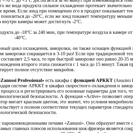
 +70°С до +3°С достигается за 90 минут при изменяющейся темп
кого же вида продукта сильное охлаждение протекает значительно
е время. Если зонд при помещении его в продукт показывает те
 понизиться до -20°С, если же зонд покажет температуру меньше
а внутри камеры может достигнуть -2°С.
дукта до -18°С за 240 мин, при температуре воздуха в камере от
-40°С.
нный цикл охлаждения, заморозки, он также оснащен функцией 
я заморозки сокращается в 3-10 раз! Если при традиционной те
оставляет 2,5 часа, то при быстрой заморозке оно равно 20-35 м
ождения второго этапа снижается с 1 часа до 15 минут. Такая 
тирует полное отсутствие микробов.
«Zanussi Professional»
есть шкафы с
функцией АРККТ
(Анализ 
одаря системе АРККТ в шкафах скоростного охлаждения и замо
процесса и регистрировать его основные параметры для того, ч
биологической безопасности. А функция «Active» позволяет опе
тор мигает красным цветом, это значит, что условия микробиол
ельствует о полном соответствии текущих параметров стандарт
ологической безопасности.
 пароконвекционными печами «Zanussi». Они образуют вместе 
амых главных плюсов использования шок-фризера является сок