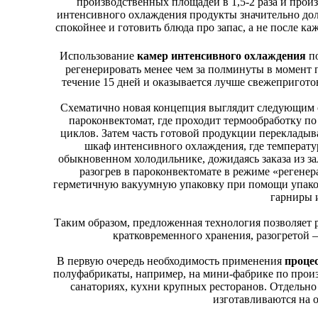
производственных площадей в 1,5-2 раза и произ
интенсивного охлаждения продукты значительно дол
спокойнее и готовить блюда про запас, а не после ка
Использование
камер интенсивного охлаждения
по
регенерировать менее чем за полминуты в момент п
течение 15 дней и оказывается лучше свежеприготов
Схематично новая концепция выглядит следующим об
пароконвектомат, где проходит термообработку по
циклов. Затем часть готовой продукции перекладыва
шкаф интенсивного охлаждения, где температу
обыкновенном холодильнике, дожидаясь заказа из за
разогрев в пароконвектомате в режиме «регене
герметичную вакуумную упаковку при помощи упаков
гарниры и
Таким образом, предложенная технология позволяет р
кратковременного хранения, разогретой 
В первую очередь необходимость применения
проце
полуфабрикаты, например, на мини-фабрике по произв
санаториях, кухни крупных ресторанов. Отдельно 
изготавливаются на о