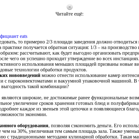
Читайте ещё:
фициант eats
едовать, то примерно 2/3 площади заведения должно отводиться 
 практике получается обратная ситуация: 1/3 – на производство и
разом: рассчитывают, как будет выгодно организовать предпри
осле чего он успешно проходит утверждение во всех инстанциях
фективного использования меньших площадей призваны новые в
едовые технологии обработки продуктов.
ких нововведений
можно отнести использование камер интенс
нии с пароконвектоматами и вакуумной упаковочной машиной. В 
я выгодность такой комбинации?
 являются широкие, не достижимые ранее функциональные воз
ельное увеличение сроков хранения готовых блюд и полуфабрика
одробнее каждое из звеньев этой цепочки и появляющиеся благо
озможности экономии.
хонного оборудования
, позволяя сэкономить деньги. Его исполь
е чем на 30%, увеличивая тем самым площадь зала. Также умень
ению с традиционными методами кулинарной обработки. Такая м