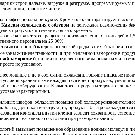
даря быстрой наладке, загрузке и разгрузке, программируемым 
ления пищи, простоте чистки.
а профессиональной кухне. Кроме того, он гарантирует высоки
.
Камеры охлаждения с обдувом
не допускают размножения ба
евых продуктов в течение долгого времени.
фризера является сокращение производственных площадей в 1,5-
твенного персонала на 25-30%
тся активность бактериологической среды в них: бактерии разн
ые зоны жизнедеятельности, и при медленной заморозке в проду
вой заморозке
бактерии определенного вида появиться и разм
просто не успевают.
енее мощные и не в состоянии охлаждать горячие пищевые прод
 условия хранения уже находящихся в ней продуктов, увеличив
кий износ оборудования. Кроме того, продукты теряют свои кач
кусовые характеристики.
одильных шкафов, обладают повышенной холодопроизводительно
и
. Благодаря такой конструкции, продукты быстро охлаждаются 
разования кристалла внутри клетки зависит сохранность естеств
тановления начального состояния при размораживании.
ологий вызывает повышенное образование водных молекул в п
то ухудшает их консистенцию. К тому же в процессе разморажив