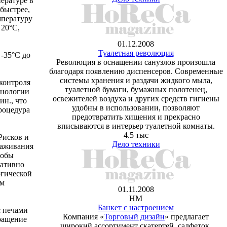
ературе в
 быстрее,
мпературу
 20°С,
01.12.2008
Туалетная революция
 -35°С до
Революция в оснащении санузлов произошла
благодаря появлению диспенсеров. Современные
системы хранения и раздачи жидкого мыла,
контроля
туалетной бумаги, бумажных полотенец,
хнологии
освежителей воздуха и других средств гигиены
ин., что
удобны в использовании, позволяют
процедура
предотвратить хищения и прекрасно
вписываются в интерьер туалетной комнаты.
4.5 тыс
Рисков и
Дело техники
раживания
тобы
ративно
огической
ам
01.11.2008
HM
Банкет с настроением
с печами
Компания «
Торговый дизайн
» предлагает
ращение
широкий ассортимент скатертей, салфеток,