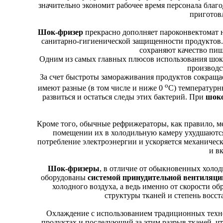
значительно экономит рабочее время персонала благо
приготов
Шок-фризер
прекрасно дополняет пароконвектомат н
санитарно-гигиенической защищенности продуктов
сохраняют качество пищ
Одним из самых главных плюсов использования шок-
производс
За счет быстроты замораживания продуктов сокращае
о
имеют разные (в том числе и ниже 0
С) температурн
развиться и остаться следы этих бактерий. При
шоко
Кроме того, обычные рефрижераторы, как правило, м
помещении их в холодильную камеру ухудшаются
потребление электроэнергии и ускоряется механичес
и в
Шок-фризеры
, в отличие от обыкновенных хол
оборудованы
системой принудительной вентиляци
холодного воздуха, а ведь именно от скорости об
структуры тканей и степень восс
Охлаждение с использованием традиционных техн
продуктах и последующий за этим разрыв тканей, ч