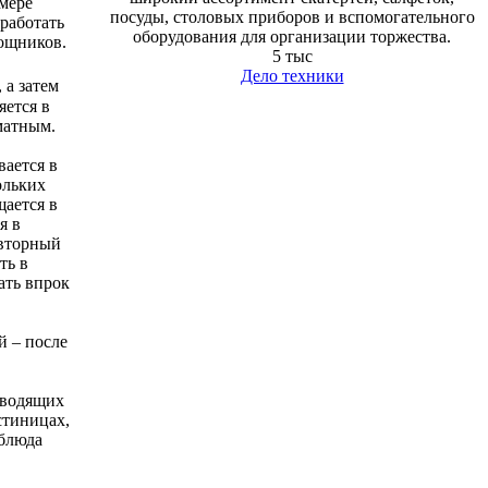
амере
посуды, столовых приборов и вспомогательного
работать
оборудования для организации торжества.
мощников.
5 тыс
Дело техники
, а затем
яется в
матным.
вается в
ольких
щается в
я в
овторный
ть в
ать впрок
й – после
зводящих
стиницах,
 блюда