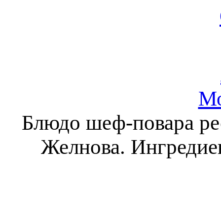
Мо
Блюдо шеф-повара ре
Желнова. Ингредиен