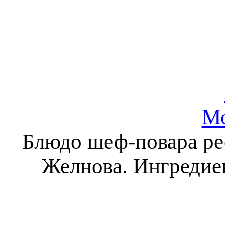
Мо
Блюдо шеф-повара ре
Желнова. Ингредиен