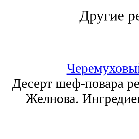
Другие р
Черемуховый
Десерт шеф-повара р
Желнова. Ингредиен