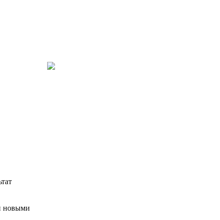
ьтат
ви новыми