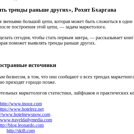
ять тренды раньше других», Рохит Бхаргава
 звеньями большой цепи, которая может быть сложиться в один
после построения этой цепи, — задача маркетолога.
делать сегодня, чтобы стать первым завтра, — рассказывает книг
орая поможет выявлять тренды раньше других.
остранные источники
м бизнесом, в том, что они сообщают о всех трендах маркетинга
ию приходят гораздо позже.
отельных маркетологов статистики, лайфхаков и практических ке
http://www.tnooz.com
ttps://www.hotelrez.net
://www.hotelnewsnow.com
//www.traveldailymedia.com
ttp://blog.leonardo.com
http://skift.com