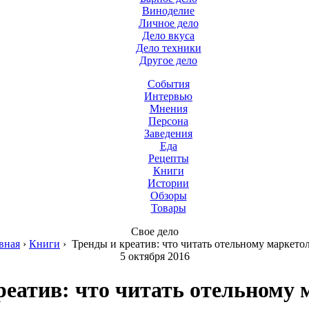
Виноделие
Личное дело
Дело вкуса
Дело техники
Другое дело
События
Интервью
Мнения
Персона
Заведения
Еда
Рецепты
Книги
Истории
Обзоры
Товары
Свое дело
вная
›
Книги
›
Тренды и креатив: что читать отельному маркето
5 октября 2016
реатив: что читать отельному 