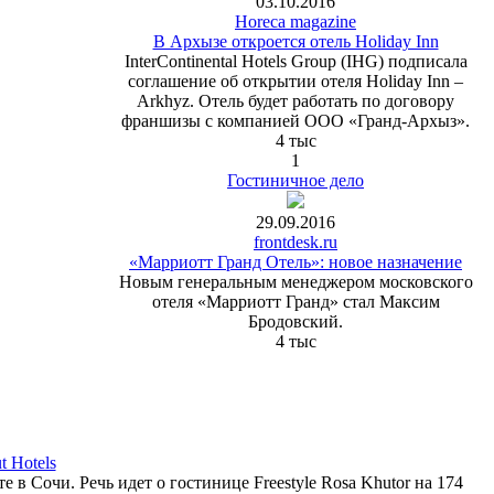
03.10.2016
Horeca magazine
В Архызе откроется отель Holiday Inn
InterContinental Hotels Group (IHG) подписала
соглашение об открытии отеля Holiday Inn –
Arkhyz. Отель будет работать по договору
франшизы с компанией ООО «Гранд-Архыз».
4 тыс
1
Гостиничное дело
29.09.2016
frontdesk.ru
«Марриотт Гранд Отель»: новое назначение
Новым генеральным менеджером московского
отеля «Марриотт Гранд» стал Максим
Бродовский.
4 тыс
 Hotels
в Сочи. Речь идет о гостинице Freestyle Rosa Khutor на 174