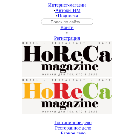
Интернет-магазин
•
Авторы HM
•
Подписка
Войти
•
Регистрация
Гостиничное дело
Ресторанное дело
Барное дело