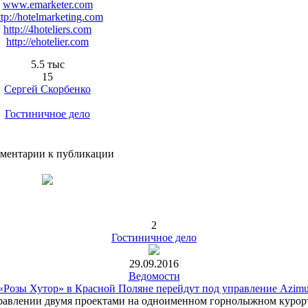
www.emarketer.com
ttp://hotelmarketing.com
http://4hoteliers.com
http://ehotelier.com
5.5 тыс
15
Сергей Скорбенко
Гостиничное дело
ментарии к публикации
2
Гостиничное дело
29.09.2016
Ведомости
«Розы Хутор» в Красной Поляне перейдут под управление Azimut
равлении двумя проектами на одноименном горнолыжном курорте 