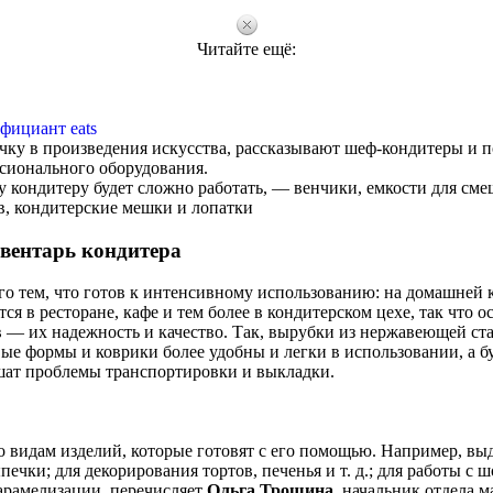
Читайте ещё:
фициант eats
чку в произведения искусства, рассказывают шеф-кондитеры и 
сионального оборудования.
 кондитеру будет сложно работать, — венчики, емкости для см
в, кондитерские мешки и лопатки
вентарь кондитера
о тем, что готов к интенсивному использованию: на домашней 
ся в ресторане, кафе и тем более в кондитерском цехе, так что 
 — их надежность и качество. Так, вырубки из нержавеющей ста
вые формы и коврики более удобны и легки в использовании, а 
ат проблемы транспортировки и выкладки.
о видам изделий, которые готовят с его помощью. Например, вы
ечки; для декорирования тортов, печенья и т. д.; для работы с 
арамелизации, перечисляет
Ольга Трошина
, начальник отдела 