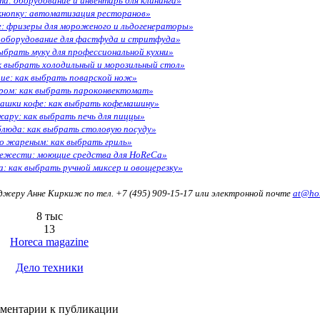
та: оборудование и инвентарь для клининга»
нопку: автоматизация ресторанов»
: фризеры для мороженого и льдогенераторы»
 оборудование для фастфуда и стритфуда»
выбрать муку для профессиональной кухни»
к выбрать холодильный и морозильный стол»
ие: как выбрать поварской нож»
аром: как выбрать пароконвектомат»
чашки кофе: как выбрать кофемашину»
жару: как выбрать печь для пиццы»
блюда: как выбрать столовую посуду»
о жареным: как выбрать гриль»
ежести: моющие средства для HoReCa»
: как выбрать ручной миксер и овощерезку»
джеру Анне Киркиж по тел. +7 (495) 909-15-17 или электронной почте
at@hor
8 тыс
13
Horeca magazine
Дело техники
ментарии к публикации