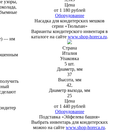
е узоры,
Цена
околада,
от 1 180 рублей
объемные
Оборудование
Насадка для кондитерских мешков
серии «Тюльпан»
Варианты кондитерского инвентаря в
каталоге на сайте
www.shop-horeca.ru
.
е) — им
Страна
Италия
кошенным
Упаковка
5 шт.
Диаметр, мм
37
Высота, мм
 получить
42,
нный
Диаметр выхода, мм
 сделают
25
Цена
от 1 440 рублей
кондитер
Оборудование
Подставка «Эйфелева башня»
Выбрать инвентарь для кондитерских
можно на сайте
www.shop-horeca.ru
.