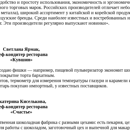
удобство и простоту использования, экономичность и эргономич
ного торговых марок. Российских производителей отличает неб
 металла), широкий ассортимент у китайской и корейской проду
нцузские бренды. Среди наиболее известных и востребованных 
or. Эти производители регулярно выпускают новинки».
Светлана Ярмак,
ф-кондитер ресторана
«Кувшин»
создаю фишки — например, пищевой пульверизатор экономит шо
 покрытие торта бархатным.
тов, термометр для измерения температуры глазури и карамели 
тарь покупаю импортный, у известных поставщиков.
атерина Киселькова,
ф-кондитер ресторана
«Счастье»
венная шоколадная фабрика с разными цехами: есть пекарня, це
ля работы с шоколадом, заготовочный цех и выпечной для макар