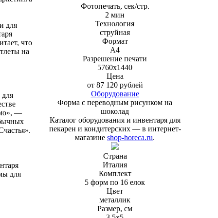
Фотопечать, сек/стр.
2 мин
Технология
и для
струйная
таря
Формат
итает, что
A4
тлеты на
Разрешение печати
5760х1440
Цена
от 87 120 рублей
Оборудование
 для
Форма с переводным рисунком на
естве
шоколад
емо», —
Каталог оборудования и инвентаря для
обычных
пекарен и кондитерских — в интернет-
Счастья».
магазине
shop-horeca.ru
.
Страна
Италия
ентаря
Комплект
мы для
5 форм по 16 елок
Цвет
металлик
Размер, см
3,5х5