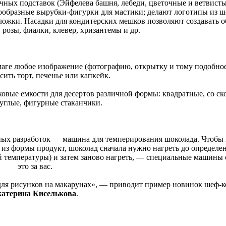
ных подставок (Эйфелева башня, лебеди, цветочные и ветвисты
ообразные вырубки-фигурки для мастики; делают логотипы из ш
ложки. Насадки для кондитерских мешков позволяют создавать 
розы, фиалки, клевер, хризантемы и др.
маге любое изображение (фотографию, открытку и тому подобно
ить торт, печенье или капкейк.
овые емкости для десертов различной формы: квадратные, со с
руглые, фигурные стаканчики.
ных разработок — машина для темперирования шоколада. Чтобы
з формы продукт, шоколад сначала нужно нагреть до определе
ой температуры) и затем заново нагреть, — специальные машины
это за вас.
для рисунков на макарунах», — приводит пример новинок шеф-
атерина Киселькова
.