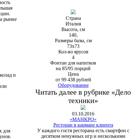
ность
ольшая
кции.
Страна
на рынке
Италия
Высота, см
140,
Размеры базы, см
73х73
Кол-во ярусов
4
Фонтан для напитков
на 85/95 порций
Цена
колад и
от 99 438 рублей
Оборудование
или
Читать далее в рубрике «Дело
техники»
03.10.2016
«МАНКРО»
Ресторан в кармане клиента
У каждого гостя ресторана есть смартфон с
х для
десятком ненужных игр и несколькими
унов.