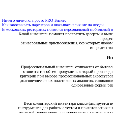
Ничего личного, просто PRO-Бизнес
Как завоевывать партнеров и оказывать влияние на людей
В московских ресторанах появился персональный мобильный о
Какой инвентарь поможет превратить десерты и выпе
профес
Универсальные приспособления, без которых любому
ингредиенто
Ин
Профессиональный инвентарь отличается от бытовог
готовится тот объем продукции, который производит
критерии при выборе профессиональных аксессуаров
долговечнее своих пластиковых аналогов, силиконо
одноразовые формы реш
Весь кондитерский инвентарь классифицируется п
инструменты для работы с тестом и приготовления вып
мастикой, мармеладом; для мороженого, карамели и к