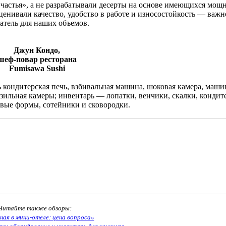
частья», а не разрабатывали десерты на основе имеющихся мощн
енивали качество, удобство в работе и износостойкость — важ
атель для наших объемов.
Джун Кондо,
еф-повар ресторана
Fumisawa Sushi
 кондитерская печь, взбивальная машина, шоковая камера, маши
зильная камеры; инвентарь — лопатки, венчики, скалки, кондит
вые формы, сотейники и сковородки.
Читайте также обзоры:
ная в мини-отеле: цена вопроса»