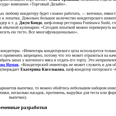
суда» компании «Торговый Дизайн».
ых любому кондитеру будет сложно работать, — венчики, емкост
 и лопатки. Довольно большое количество кондитерского инвен
дер и т. д.
Джун Кондо
, шеф-повар ресторана Fumisawa Sushi, сч
в обычной кулинарии: «Сегодня лопаткой можно перевернуть ко
амесить ею тесто. Все многофункционально».
 кондитеры. «Инвентарь кондитерского цеха используется только
о применять запрещено, потому что это может отразиться на кач
брать запах у копченого мяса и отдать его торту. Это неприемл
ана Ярмак
. «Кондитерский инвентарь не может служить и для 
одтверждает
Екатерина Киселькова
, шеф-кондитер питерского «
 вариантов выпечки, то можно обойтись небольшим набором инв
ешки, несколько насадок, противень, вырубки для теста или фор
выпечки).
еменные разработки