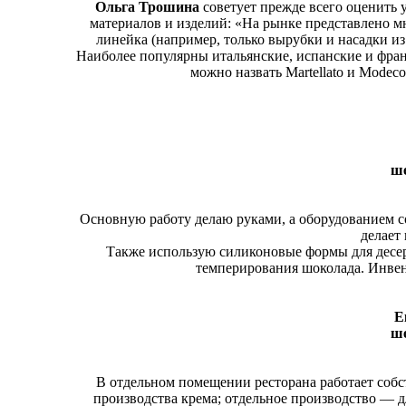
Ольга Трошина
советует прежде всего оценить 
материалов и изделий: «На рынке представлено м
линейка (например, только вырубки и насадки из
Наиболее популярны итальянские, испанские и фра
можно назвать Martellato и Modec
ше
Основную работу делаю руками, а оборудованием 
делает
Также использую силиконовые формы для десер
темперирования шоколада. Инвен
Ек
ше
В отдельном помещении ресторана работает собст
производства крема; отдельное производство — д