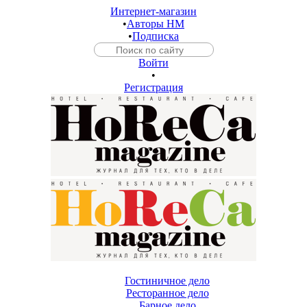
Интернет-магазин
•
Авторы HM
•
Подписка
Войти
•
Регистрация
Гостиничное дело
Ресторанное дело
Барное дело