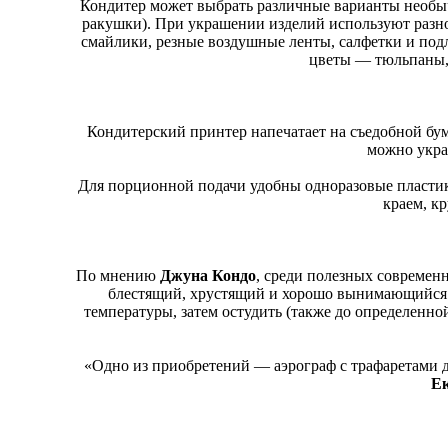
Кондитер может выбрать различные варианты необыч
ракушки). При украшении изделий используют разн
смайлики, резные воздушные ленты, салфетки и под
цветы — тюльпаны, 
Кондитерский принтер напечатает на съедобной бу
можно украс
Для порционной подачи удобны одноразовые пластик
краем, к
По мнению
Джуна Кондо
, среди полезных современ
блестящий, хрустящий и хорошо вынимающийся и
температуры, затем остудить (также до определенн
«Одно из приобретений — аэрограф с трафаретами 
Ек