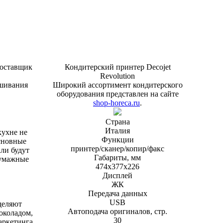
поставщик
Кондитерский принтер Decojet
Revolution
ешивания
Широкий ассортимент кондитерского
оборудования представлен на сайте
shop-horeca.ru
.
Страна
Италия
кухне не
Функции
основные
принтер/сканер/копир/факс
ли будут
Габариты, мм
бумажные
474x377x226
Дисплей
ЖК
Передача данных
USB
деляют
Автоподача оригиналов, стр.
шоколадом,
30
маркетинга