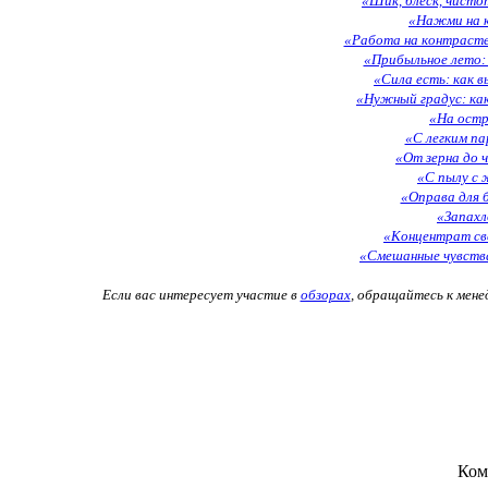
«Шик, блеск, чисто
«Нажми на к
«Работа на контрасте
«Прибыльное лето:
«Сила есть: как 
«Нужный градус: ка
«На остр
«С легким п
«От зерна до 
«С пылу с 
«Оправа для 
«Запахл
«Концентрат св
«Смешанные чувства
Если вас интересует участие в
обзорах
, обращайтесь к мене
Ком