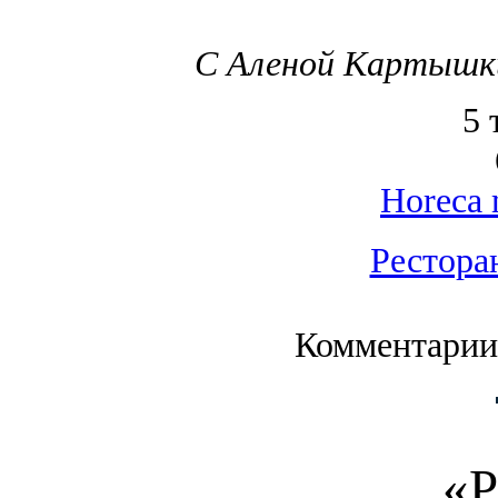
С Аленой Картышки
5 
Horeca 
Рестора
Комментарии
«Р