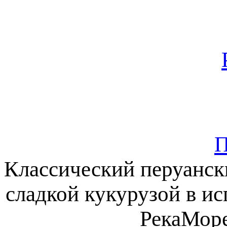
П
Классический перуански
сладкой кукурузой в и
РекаМоре