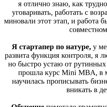
я отлично знаю, как трудн
уговаривать, работать с воз
миновали этот этап, и работа 
совместном
Я стартапер по натуре,
у ме
развита функция контроля, я 
но быстро устаю от рутинных д
прошла курс Mini MBA, в 
научилась прописывать бизн
вникать в де
Обучение
помогало грамотно