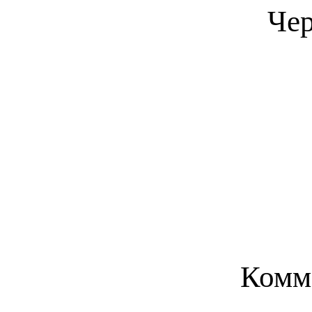
Че
Комм