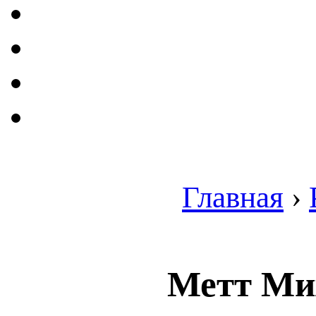
Главная
›
Метт Мих