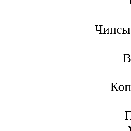
Чипсы 
В
Коп
П