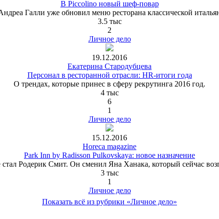
В Piccolino новый шеф-повар
Андреа Галли уже обновил меню ресторана классической италья
3.5 тыс
2
Личное дело
19.12.2016
Екатерина Стародубцева
Персонал в ресторанной отрасли: HR-итоги года
О трендах, которые принес в сферу рекрутинга 2016 год.
4 тыс
6
1
Личное дело
15.12.2016
Horeca magazine
Park Inn by Radisson Pulkovskaya: новое назначение
тал Родерик Смит. Он сменил Яна Ханака, который сейчас возгла
3 тыс
1
Личное дело
Показать всё из рубрики «Личное дело»