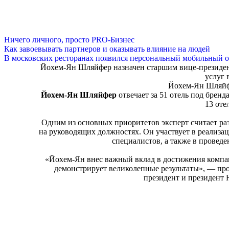
Ничего личного, просто PRO-Бизнес
Как завоевывать партнеров и оказывать влияние на людей
В московских ресторанах появился персональный мобильный о
Йохем-Ян Шляйфер назначен старшим вице-президент
услуг 
Йохем-Ян Шляйфер
Йохем-Ян Шляйфер
отвечает за 51 отель под бренда
13 оте
Одним из основных приоритетов эксперт считает ра
на руководящих должностях. Он участвует в реализ
специалистов, а также в прове
«Йохем-Ян внес важный вклад в достижения компан
демонстрирует великолепные результаты», — пр
президент и президент 