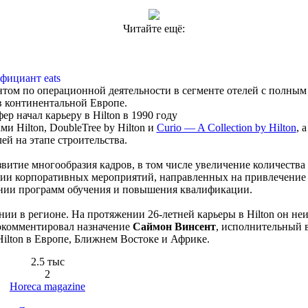
Читайте ещё:
фициант eats
ом по операционной деятельности в сегменте отелей с полным
в континентальной Европе.
 начал карьеру в Hilton в 1990 году
ми Hilton, DoubleTree by Hilton и
Curio — A Collection by Hilton
, 
лей на этапе строительства.
звитие многообразия кадров, в том числе увеличение количеств
ации корпоративных мероприятий, направленных на привлечени
дении программ обучения и повышения квалификации.
ии в регионе. На протяжении 26-летней карьеры в Hilton он не
окомментировал назначение
Саймон Винсент
, исполнительный 
Hilton в Европе, Ближнем Востоке и Африке.
2.5 тыс
2
Horeca magazine