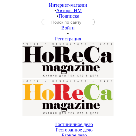
Интернет-магазин
•
Авторы HM
•
Подписка
Войти
•
Регистрация
Гостиничное дело
Ресторанное дело
Барное дело