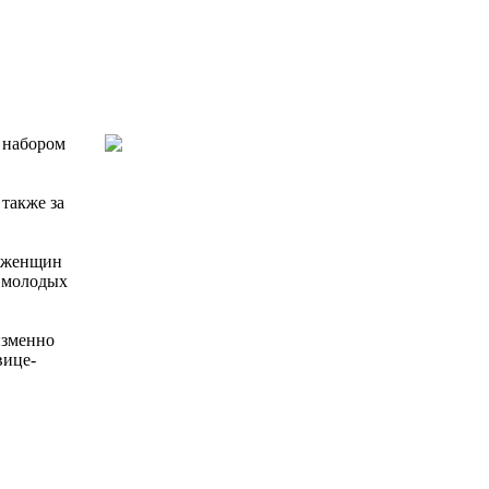
 набором
а также за
а женщин
е молодых
изменно
вице-