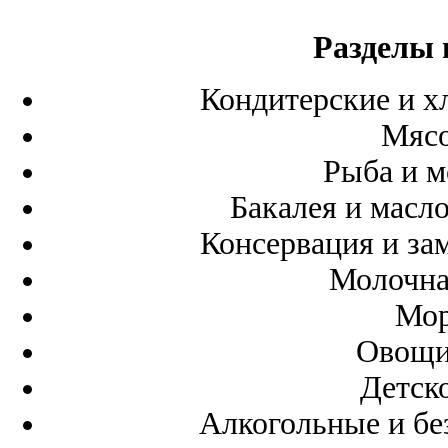
Разделы 
Кондитерские и х
Мясо
Рыба и 
Бакалея и масл
Консервация и з
Молочна
Мор
Овощи
Детск
Алкогольные и бе