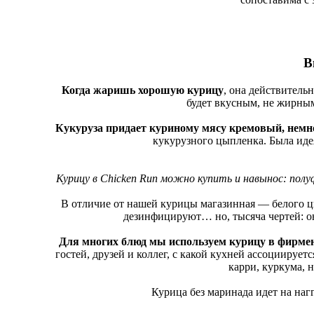
В
Когда жаришь хорошую курицу
, она действитель
будет вкусным, не жирным
Кукуруза придает куриному мясу кремовый, немн
кукурузного цыпленка. Была идея
Курицу в Chiсken Run можно купить и навынос: полу
В отличие от нашей курицы магазинная ― белого цв
дезинфицируют… но, тысяча чертей: он
Для многих блюд мы используем курицу в фирме
гостей, друзей и коллег, с какой кухней ассоциируе
карри, куркума, 
Курица без маринада идет на нагг