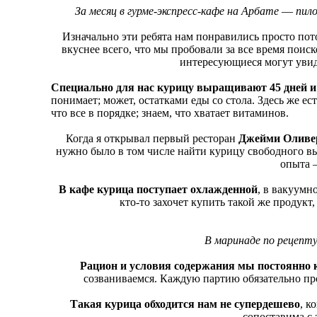
За месяц в гурме-экспресс-кафе на Арбате ― п
Изначально эти ребята нам понравились просто пото
вкуснее всего, что мы пробовали за все время поиск
интересующиеся могут увиде
Специально для нас курицу выращивают 45 дней 
понимает; может, остатками еды со стола. Здесь же е
что все в порядке; знаем, что хватает витаминов.
Когда я открывал первый ресторан
Джейми Оливе
нужно было в том числе найти курицу свободного выг
опыта ―
В кафе курица поступает охлажденной
, в вакуумн
кто-то захочет купить такой же продукт
В маринаде по рецепт
Рацион и условия содержания мы постоянно
созваниваемся. Каждую партию обязательно пр
Такая курица обходится нам не супердешево
, к
сопоставима с 