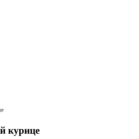
це
й курице