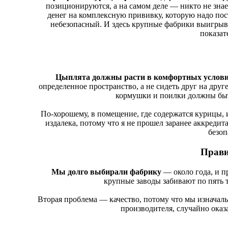
позиционируются, а на самом деле ― никто не знае
денег на комплексную прививку, которую надо пос
небезопасный. И здесь крупные фабрики выигрыва
показат
Цыплята должны расти в комфортных услов
определенное пространство, а не сидеть друг на дру
кормушки и поилки должны быт
По-хорошему, в помещение, где содержатся курицы, 
издалека, потому что я не прошел заранее аккредит
безоп
Прави
Мы долго выбирали фабрику
― около года, и пр
крупные заводы забивают по пять т
Вторая проблема ― качество, потому что мы изначаль
производителя, случайно оказ