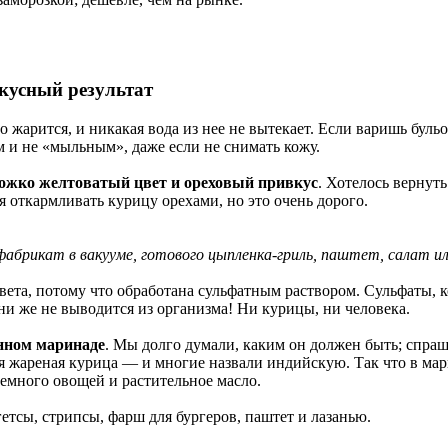
кусный результат
но жарится, и никакая вода из нее не вытекает. Если варишь буль
 и не «мыльным», даже если не снимать кожу.
ожко желтоватый цвет и ореховый привкус
. Хотелось вернут
 откармливать курицу орехами, но это очень дорого.
фабрикат в вакууме, готового цыпленка-гриль, паштет, салат ил
ета, потому что обработана сульфатным раствором. Сульфаты, к
и же не выводится из организма! Ни курицы, ни человека.
нном маринаде
. Мы долго думали, каким он должен быть; спра
тся жареная курица ― и многие назвали индийскую. Так что в м
немного овощей и растительное масло.
етсы, стрипсы, фарш для бургеров, паштет и лазанью.