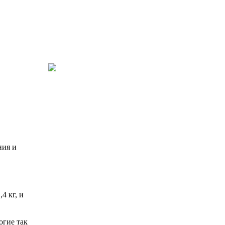
ния и
4 кг, и
огие так