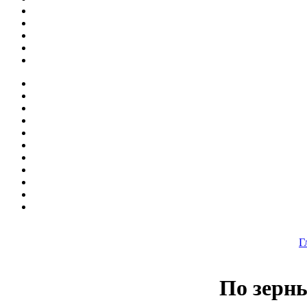
Г
По зерн