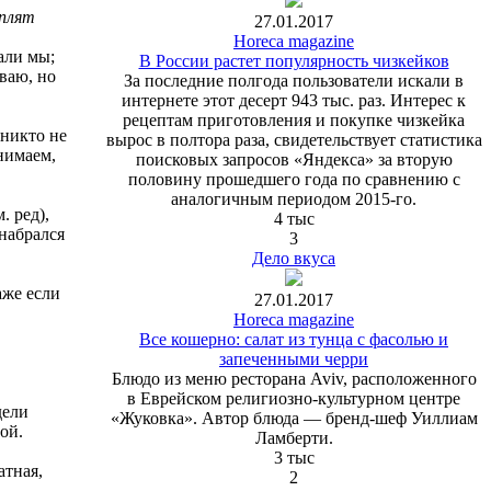
ыплят
27.01.2017
Horeca magazine
али мы;
В России растет популярность чизкейков
ываю, но
За последние полгода пользователи искали в
интернете этот десерт 943 тыс. раз. Интерес к
рецептам приготовления и покупке чизкейка
 никто не
вырос в полтора раза, свидетельствует статистика
нимаем,
поисковых запросов «Яндекса» за вторую
половину прошедшего года по сравнению с
аналогичным периодом 2015-го.
. ред),
4 тыс
 набрался
3
Дело вкуса
аже если
27.01.2017
Horeca magazine
Все кошерно: салат из тунца с фасолью и
запеченными черри
Блюдо из меню ресторана Aviv, расположенного
в Еврейском религиозно-культурном центре
дели
«Жуковка». Автор блюда — бренд-шеф Уиллиам
ой.
Ламберти.
3 тыс
атная,
2