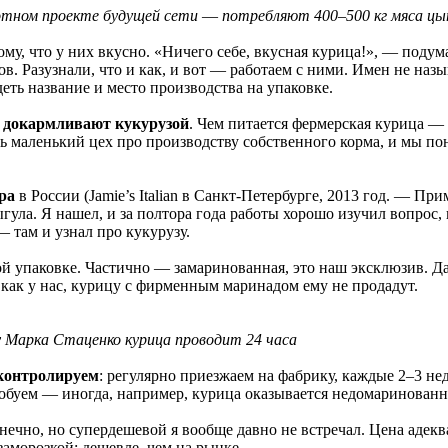
илотном проекте будущей сети ― потребляют 400‒500 кг мяса ц
му, что у них вкусно. «Ничего себе, вкусная курица!», ― подум
ов. Разузнали, что и как, и вот ― работаем с ними. Имен не наз
ть название и место производства на упаковке.
и докармливают кукурузой
. Чем питается фермерская курица ―
сть маленький цех про производству собственного корма, и мы по
ра
в России (Jamie’s Italian в Санкт-Петербурге, 2013 год. ― Прим
ула. Я нашел, и за полтора года работы хорошо изучил вопрос,
 там и узнал про кукурузу.
ой упаковке. Частично ― замаринованная, это наш эксклюзив. Д
, как у нас, курицу с фирменным маринадом ему не продадут.
у Марка Стаценко курица проводит 24 часа
 контролируем
: регулярно приезжаем на фабрику, каждые 2‒3 не
обуем ― иногда, например, курица оказывается недомаринованн
онечно, но супердешевой я вообще давно не встречал. Цена адекв
заморозкой; дешевле, чем на рынке.