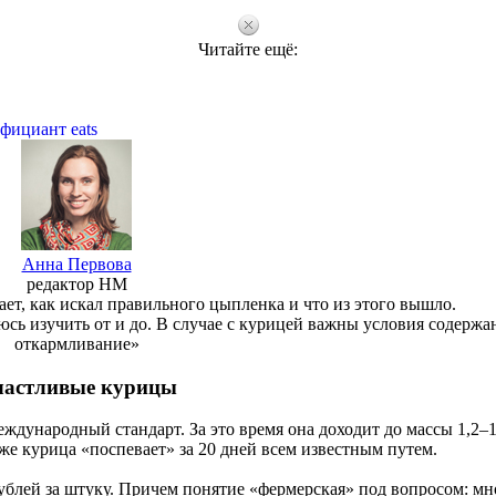
Читайте ещё:
фициант eats
Анна Первова
редактор HM
ет, как искал правильного цыпленка и что из этого вышло.
юсь изучить от и до. В случае с курицей важны условия содержа
откармливание»
астливые курицы
международный стандарт. За это время она доходит до массы 1,2‒1,
же курица «поспевает» за 20 дней всем известным путем.
ублей за штуку. Причем понятие «фермерская» под вопросом: мн