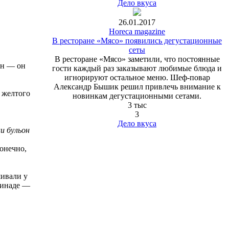
Дело вкуса
26.01.2017
Horeca magazine
В ресторане «Мясо» появились дегустационные
сеты
В ресторане «Мясо» заметили, что постоянные
он ― он
гости каждый раз заказывают любимые блюда и
игнорируют остальное меню. Шеф-повар
Александр Бышик решил привлечь внимание к
ь желтого
новинкам дегустационными сетами.
3 тыс
3
Дело вкуса
и бульон
онечно,
шивали у
аринаде ―