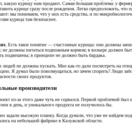
т, какую курицу нам продают. Самая большая проблема: у ферме
тавить курице сразу после рождения. Легко предположить, что 
ют: мы понимаем, что у них есть средства, и по микробиологи
елям курица там безопаснее.
иях
. Есть такое понятие ― счастливые курицы: они должны зани
ге; не должны питаться подножным кормом; в вольере должен быт
ь подвешены; в принципе не должно быть бардака.
и людей не должны пускать. Мне как-то дали посмотреть на птиц
ацию. Я думал было повозмущаться, но зачем спорить? Люди забо
асности своих продуктов.
льные производители
оект из-за этого даже чуть не сорвался. Первой проблемой был 
онн в день, и уникального продукта не получилось бы.
но задали высокую планку. Когда думали, что уже не найдем по
ались на небольшой фабрике в Калужской области.