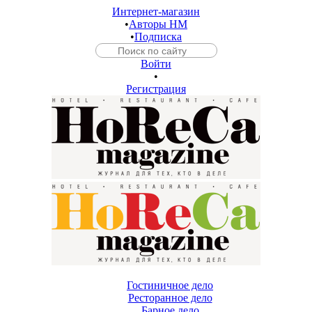
Интернет-магазин
•
Авторы HM
•
Подписка
Войти
•
Регистрация
Гостиничное дело
Ресторанное дело
Барное дело