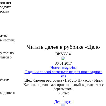
ров нет
продукт
ческим
мать
ь настил;
Читать далее в рубрике «Дело
вкуса»
у только
тятся о
30.01.2017
Horeca magazine
Сладкий способ согреться: рецепт шоколадного
чая
объем:
Шеф-бармен ресторана «Паб Ло Пикассо» Иван
Калинко предлагает оригинальный вариант чая с
бергамотом.
дходящего
3.5 тыс
4
Дело вкуса