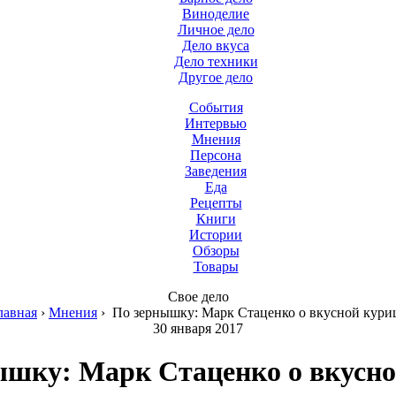
Виноделие
Личное дело
Дело вкуса
Дело техники
Другое дело
События
Интервью
Мнения
Персона
Заведения
Еда
Рецепты
Книги
Истории
Обзоры
Товары
Свое дело
лавная
›
Мнения
›
По зернышку: Марк Стаценко о вкусной кури
30 января 2017
ышку: Марк Стаценко о вкусно