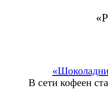
«Р
«Шоколадниц
В сети кофеен ст