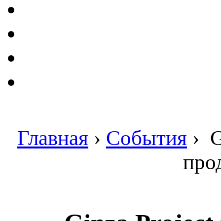
Главная
›
События
›
G
про