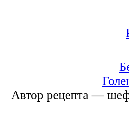
Б
Голе
Автор рецепта — шеф