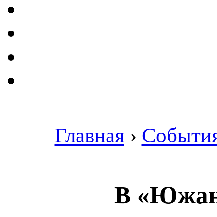
Главная
›
Событи
В «Южан