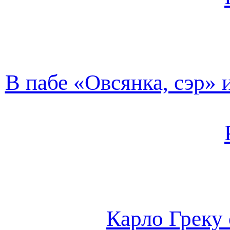
В пабе «Овсянка, сэр»
Карло Греку