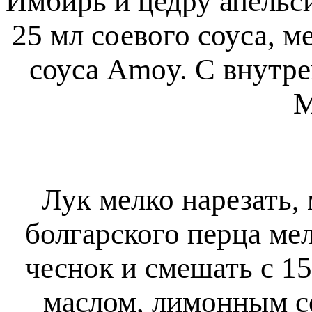
Имбирь и цедру апельси
25 мл соевого соуса, 
соуса Amoy. С внутре
М
Лук мелко нарезать, 
болгарского перца мел
чеснок и смешать с 15
маслом, лимонным со