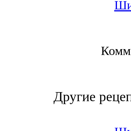
Ши
Комм
Другие реце