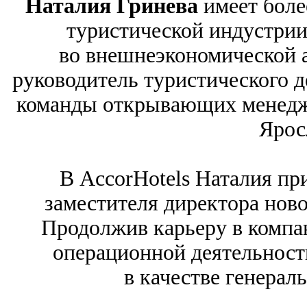
Наталия Гринева
имеет боле
туристической индустрии
во внешнеэкономической 
руководитель туристического д
команды открывающих менеджер
Ярос
В AccorHotels Наталия при
заместителя директора нового
Продолжив карьеру в компа
операционной деятельност
в качестве генерал