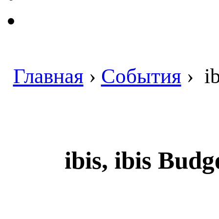
Главная
›
События
›
ib
ibis, ibis Bud