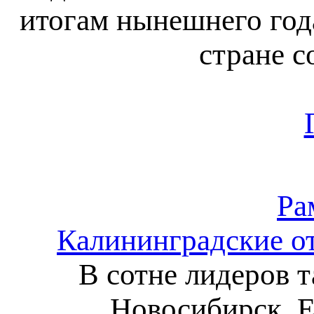
итогам нынешнего год
стране с
Ра
Калининградские от
В сотне лидеров т
Новосибирск, Е