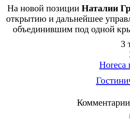
На новой позиции
Наталии Г
открытию и дальнейшее управ
объединившим под одной крыш
3 
Horeca 
Гостини
Комментарии