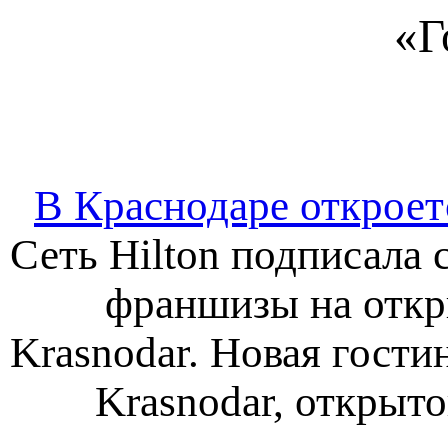
«Г
В Краснодаре откроет
Сеть Hilton подписала
франшизы на откр
Krasnodar. Новая гостин
Krasnodar, открыто