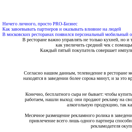
Ничего личного, просто PRO-Бизнес
Как завоевывать партнеров и оказывать влияние на людей
В московских ресторанах появился персональный мобильный о
В ресторане важно управлять не только кухней, но и 
как увеличить средний чек с помощь
Каждый пятый покупатель совершает импуль
Согласно нашим данным, телевидение в ресторане мо
находятся в заведении более сорока минут, и за это
Конечно, бесплатного сыра не бывает: чтобы купит
работаем, нашли выход: они продают рекламу на св
алкогольную продукцию, так к
Месячное размещение рекламного ролика в заведении
привлечение всего лишь одного партнера способно
рекламодателя окупя