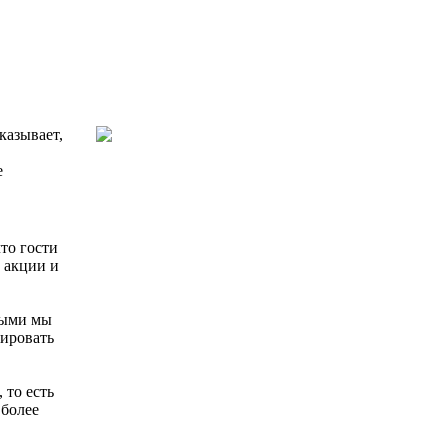
казывает,
е
то гости
и акции и
рыми мы
мировать
 то есть
 более