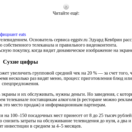
Читайте ещё:
фициант eats
телевидением. Основатель сервиса eggstv.ru Эдуард Кевбрин расс
ю собственного телеканала и правильного видеоконтента.
сную покупку, когда видит динамическое изображение на экран
Сухие цифры
жет увеличить групповой средний чек на 20 % — за счет того, ч
 время несколько раз видят меню, процесс приготовления блюд ил
спецпредложения.
ь экраны и их обслуживать, нужны деньги. Но заведения, с кото
оем телеканале поставщикам алкоголя (в ресторане можно рекла
ак это место продаж) и информационным партнерам.
 на 100–150 посадочных мест принесет от 8 до 25 тысяч рублей,
 снизить затраты на обслуживание телевидения до нуля, а два и
т инвестиции в среднем за 4‒5 месяцев.