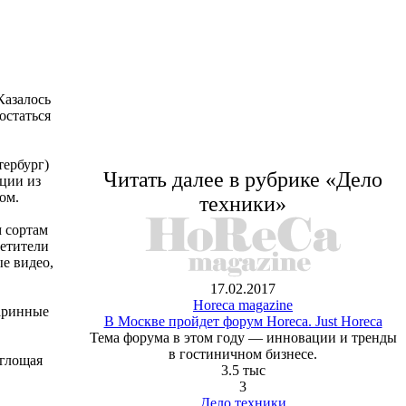
Казалось
 остаться
тербург)
Читать далее в рубрике «Дело
ции из
ом.
техники»
 сортам
сетители
е видео,
17.02.2017
Horeca magazine
аринные
В Москве пройдет форум Horeca. Just Horeca
Тема форума в этом году — инновации и тренды
в гостиничном бизнесе.
оглощая
3.5 тыс
3
Дело техники