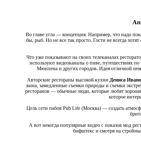
Ап
Во главе угла — концепция. Например, что надо пок
бы, рыб. Но не все так просто. Гости не всегда хотят
Что уже показывают на своих телеканалах рестора
используют видеоканалы о пиве, путешествиях по 
Мюнхена и других городов. Идея отличной нем
Авторские рестораны высокой кухни
Дениса Иван
вина, замедленные съемки природы и съемки экстр
ресторанов — обычные люди, которые любят хороший
которое интере
Цель сети пабов Pub Life (Москва) — создать атмос
брит
А вот некогда популярные видео с показов мод рест
бифштекс и смотря на стройных