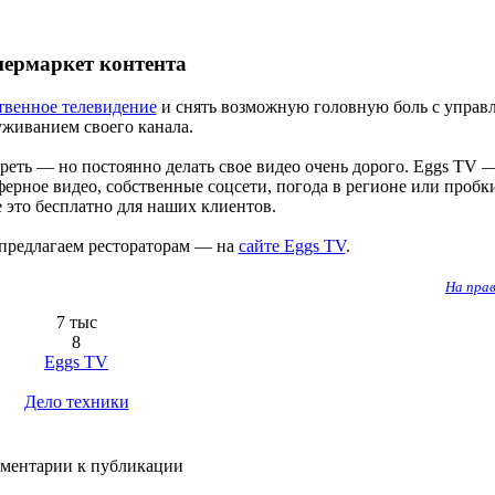
ермаркет контента
твенное телевидение
и снять возможную головную боль с управ
уживанием своего канала.
реть — но постоянно делать свое видео очень дорого. Eggs TV 
ферное видео, собственные соцсети, погода в регионе или пробк
 это бесплатно для наших клиентов.
 предлагаем рестораторам — на
сайте Eggs TV
.
На пра
7 тыс
8
Eggs TV
Дело техники
ментарии к публикации