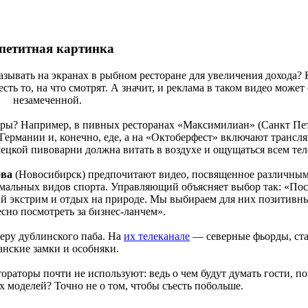
петитная картинка
азывать на экранах в рыбном ресторане для увеличения дохода? 
 есть то, на что смотрят. А значит, и реклама в таком видео может
незамеченной.
торы? Например, в пивных ресторанах «Максимилиан» (Санкт Пе
Германии и, конечно, еде, а на «Октоберфест» включают трансля
ецкой пивоварни должна витать в воздухе и ощущаться всем тел
ова
(Новосибирск) предпочитают видео, посвященное различным
емальных видов спорта. Управляющий объясняет выбор так: «По
 экстрим и отдых на природе. Мы выбираем для них позитивны
сно посмотреть за бизнес-ланчем».
феру дублинского паба. На
их телеканале
— северные фьорды, ст
анские замки и особняки.
ораторы почти не используют: ведь о чем будут думать гости, п
 моделей? Точно не о том, чтобы съесть побольше.