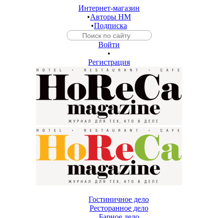
Интернет-магазин
•
Авторы HM
•
Подписка
Войти
•
Регистрация
Гостиничное дело
Ресторанное дело
Барное дело