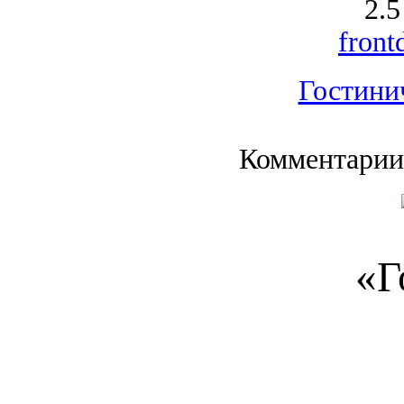
2.5
front
Гостини
Комментарии
«Г