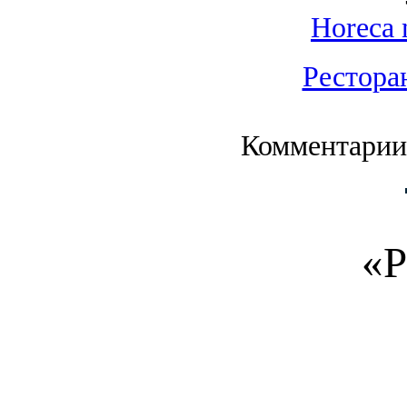
Horeca 
Рестора
Комментарии
«Р