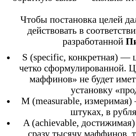
Чтобы постановка целей да
действовать в соответств
разработанной
П
S (specific, конкретная) —
четко сформулированной. Ц
маффинов» не будет иметь
установку «про
M (measurable, измеримая)
штуках, в рубля
A (achievable, достижимая
сразу тысячу маффинов, т