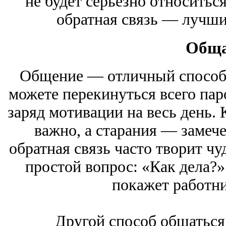
не будет серьезно относитьс
обратная связь — лучши
Обща
Общение — отличный способ 
можете перекинуться всего пар
заряд мотивации на весь день. 
важно, а старания — замеч
обратная связь часто творит ч
простой вопрос: «Как дела?».
покажет работник
Другой способ общаться 