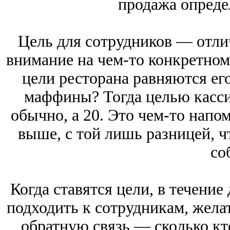
продажа опреде
Цель для сотрудников — отли
внимание на чем-то конкретном
цели ресторана равняются ег
маффины? Тогда целью кассир
обычно, а 20. Это чем-то напо
выше, с той лишь разницей, ч
со
Когда ставятся цели, в течени
подходить к сотрудникам, желат
обратную связь — сколько кт