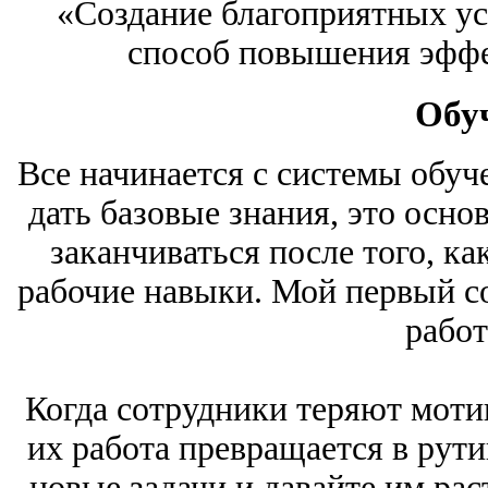
«Создание благоприятных у
способ повышения эффе
Обу
Все начинается с системы обуч
дать базовые знания, это осно
заканчиваться после того, к
рабочие навыки. Мой первый с
работ
Когда сотрудники теряют моти
их работа превращается в рути
новые задачи и давайте им ра