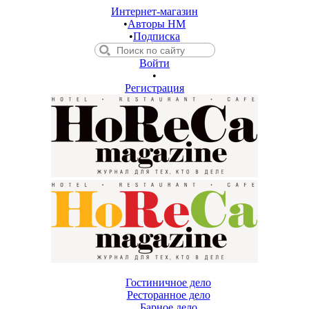
Интернет-магазин
•
Авторы HM
•
Подписка
Войти
•
Регистрация
Гостиничное дело
Ресторанное дело
Барное дело