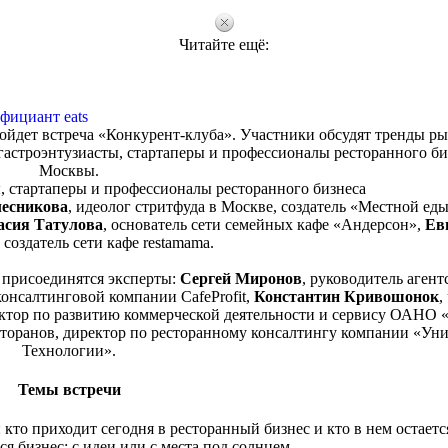
Читайте ещё:
фициант eats
ойдет встреча «Конкурент-клуба». Участники обсудят тренды р
астроэнтузиасты, стартаперы и профессионалы ресторанного би
Москвы.
, стартаперы и профессионалы ресторанного бизнеса
лесникова
, идеолог стритфуда в Москве, создатель «Местной ед
асия Татулова
, основатель сети семейных кафе «Андерсон»,
Ев
, создатель сети кафе restamama.
 присоединятся эксперты:
Сергей Миронов
, руководитель агент
консалтинговой компании CafeProfit,
Константин Кривошонок
,
ектор по развитию коммерческой деятельности и сервису ОАНО 
есторанов, директор по ресторанному консалтингу компании «Ун
Технологии».
Темы встречи
кто приходит сегодня в ресторанный бизнес и кто в нем остаетс
ся бизнес: с идеи или с места под солнцем