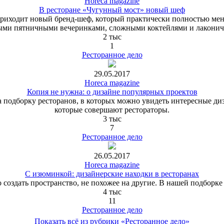
Horeca magazine
В ресторане «Чугунный мост» новый шеф
риходит новый бренд-шеф, который практически полностью мен
ыми пятничными вечеринками, сложными коктейлями и лаконич
2 тыс
1
Ресторанное дело
29.05.2017
Horeca magazine
Копия не нужна: о дизайне популярных проектов
 подборку ресторанов, в которых можно увидеть интересные диз
которые совершают рестораторы.
3 тыс
7
Ресторанное дело
26.05.2017
Horeca magazine
С изюминкой: дизайнерские находки в ресторанах
 создать пространство, не похожее на другие. В нашей подборк
4 тыс
11
Ресторанное дело
Показать всё из рубрики «Ресторанное дело»