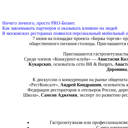
Ничего личного, просто PRO-Бизнес
Как завоевывать партнеров и оказывать влияние на людей
В московских ресторанах появился персональный мобильный о
7 июня на площадке проекта «Биржа торгов» пр
общественного питания столицы. Приглашаются г
Приглашаются гастроэнтузиасты
Среди членов «Конкурент-клуба» —
Анастасия Ко
Кукарских
, основатель сети BB & Burgers,
Анаст
Доронина
К дискуссии о конкуренции на рынке общепита
«РестКонсалт»,
Андрей Кондрашин
, основатель 
Федерации рестораторов и отельеров России, дир
Школа»,
Самсон Аджемян
, эксперт по развитию р
Гастроэнтузиазм или профессионализм: 
С чего начинает