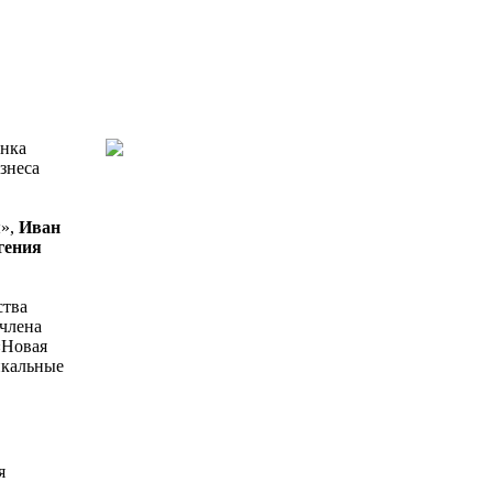
ынка
знеса
ы»,
Иван
гения
ства
 члена
«Новая
икальные
я