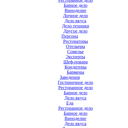
Ресторанное дело
Барное дело
Виноделие
Личное дело
Дело вкуса
Дело техники
Другое дело
Персона
Рестораторы
Отельеры
Сомелье
Эксперты
Шеф-повара
Кондитеры
Бармены
Заведения
Гостиничное дело
Ресторанное дело
Барное дело
Дело вкуса
Еда
Ресторанное дело
Барное дело
Виноделие
Дело вкуса