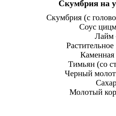
Скумбрия на у
Скумбрия (с голово
Соус цицм
Лайм 
Растительное
Каменная 
Тимьян (со с
Черный молот
Сахар
Молотый кор