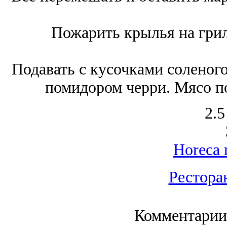
Пожарить крылья на грил
Подавать с кусочками соленог
помидором черри. Мясо п
2.5
Horeca 
Рестора
Комментарии