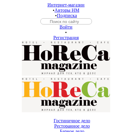
Интернет-магазин
•
Авторы HM
•
Подписка
Войти
•
Регистрация
Гостиничное дело
Ресторанное дело
Барное дело