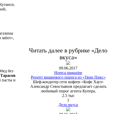
Кутаиси,
кой,
агазины
 забот»,
Читать далее в рубрике «Дело
вкуса»
09.06.2017
бед без
Horeca magazine
 Тарасов
Рецепт вишневого пирога из «Твин Пикс»
 пасты и
Шеф-кондитер сети кофеен «Кофе Хауз»
Александр Севостьянов предлагает сделать
любимый пирог агента Купера.
2.5 тыс
1
Дело вкуса