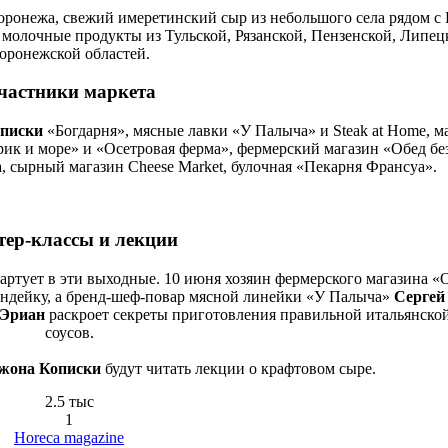
ронежа, свежий имеретинский сыр из небольшого села рядом с 
 молочные продукты из Тульской, Рязанской, Пензенской, Липец
оронежской областей.
частники маркета
писки
«Богдарня», мясные лавки «У Палыча» и Steak at Home, м
ик и море» и «Осетровая ферма», фермерский магазин «Обед без
, сырный магазин Cheese Market, булочная «Пекарня Франсуа».
ер-классы и лекции
артует в эти выходные. 10 июня хозяин фермерского магазина «О
 индейку, а бренд-шеф-повар мясной линейки «У Палыча»
Сергей
 Эриан
раскроет секреты приготовления правильной итальянской
соусов.
жона Кописки
будут читать лекции о крафтовом сыре.
2.5 тыс
1
Horeca magazine