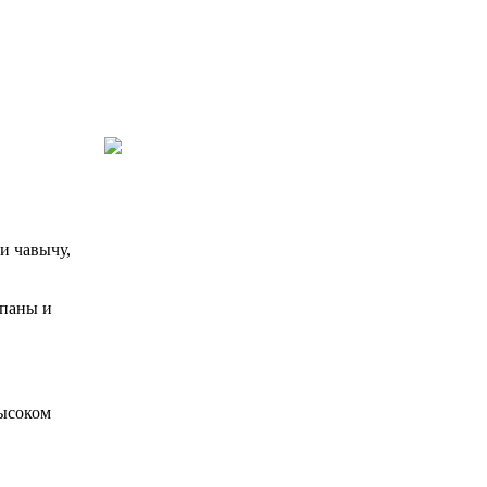
и чавычу,
апаны и
высоком