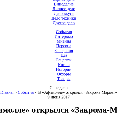
Виноделие
Личное дело
Дело вкуса
Дело техники
Другое дело
События
Интервью
Мнения
Персона
Заведения
Еда
Рецепты
Книги
Истории
Обзоры
Товары
Свое дело
Главная
›
События
›
В «Афимолле» открылся «Закрома-Маркет»
9 июня 2017
имолле» открылся «Закрома-М