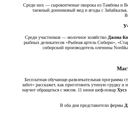
Среди них ― сырокопченые окорока из Тамбова и Во
таежный донниковый мед и ягоды с Забайкалья,
В
У
Среди участников ― молочное хозяйство
Джона Ко
рыбных деликатесов «Рыбная артель Сибири», «Стар
сибирский производитель оленины Nordika
Маст
Бесплатная обучающе-развлекательная программа ст
забот» расскажет, как приготовить утиную грудку и
научит обращаться с мясом. 11 июня шеф-повар
Хусэ
В оба дня представители фермы
Д