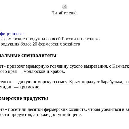
Читайте ещё:
фициант eats
 фермерские продукты со всей России и не только.
родукция более 20 фермерских хозяйств
нальные специалитеты
ет» привозят мраморную говядину сухого вызревания, с Камчатк
ого края ― моллюсков и крабов.
нгельск ― дикую поморскую семгу. Крым порадует барабулька, р
мидии ― крымские.
рмерские продукты
а» посетили десятки фермерских хозяйств, чтобы убедиться в 
ости продуктов, а также доступной цене.