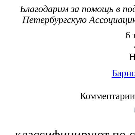
Благодарим за помощь в по
Петербургскую Ассоциацию
6 
Барно
Комментарии
классифицируют по с