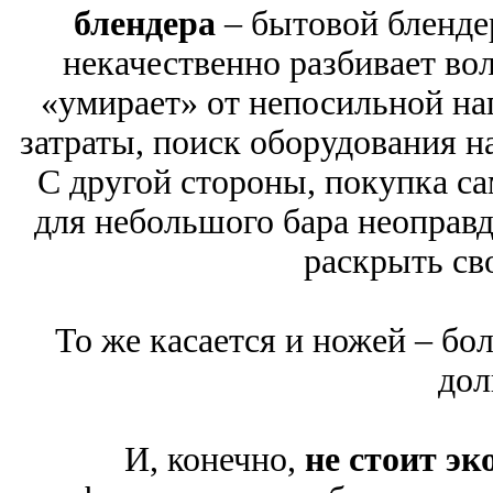
блендера
– бытовой бленде
некачественно разбивает вол
«умирает» от непосильной наг
затраты, поиск оборудования н
С другой стороны, покупка с
для небольшого бара неоправд
раскрыть св
То же касается и ножей – бо
дол
И, конечно,
не стоит эк