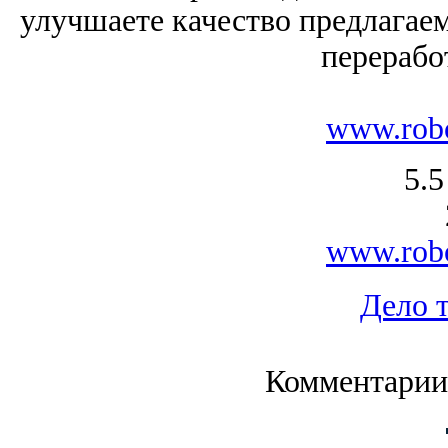
улучшаете качество предлагае
перерабо
www.robo
5.5
www.robo
Дело 
Комментарии