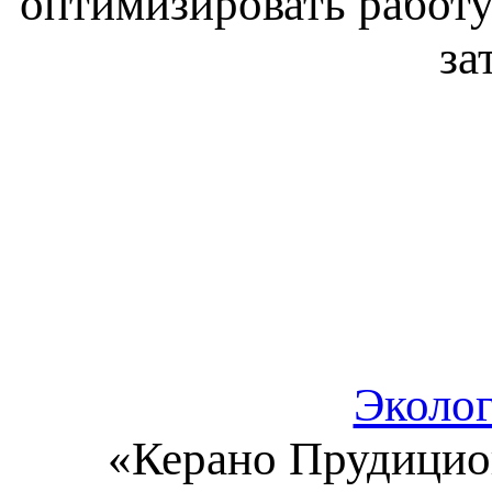
оптимизировать работу
за
Эколог
«Керано Прудицио