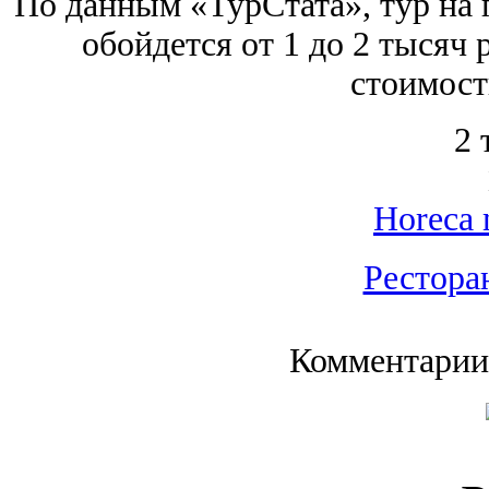
По данным «ТурСтата», тур на 
обойдется от 1 до 2 тысяч 
стоимост
2 
Horeca 
Рестора
Комментарии