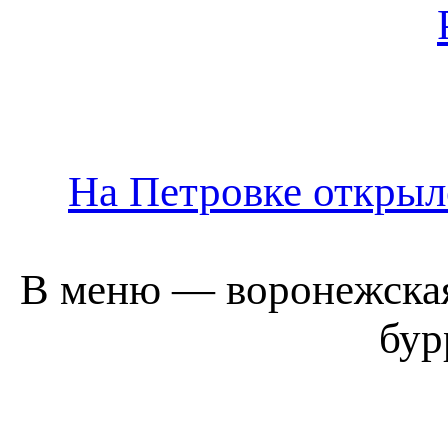
На Петровке открыл
В меню ― воронежская 
бур