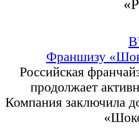
«Р
B
Франшизу «Шок
Российская франчай
продолжает активн
Компания заключила до
«Шоко