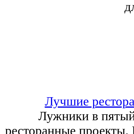
д
Лучшие рестора
Лужники в пятый
ресторанные проекты. 