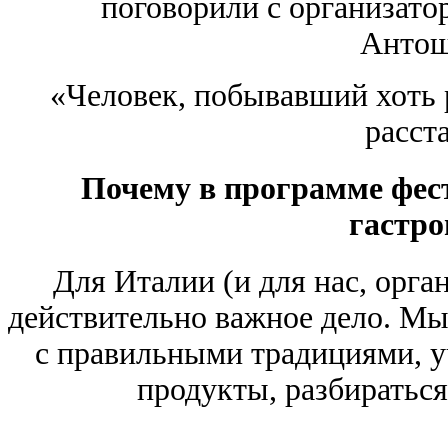
поговорили с организато
Антош
«Человек, побывавший хоть р
расст
Почему в программе фест
гастр
Для Италии (и для нас, орга
действительно важное дело. Мы
с правильными традициями, у
продукты, разбираться 