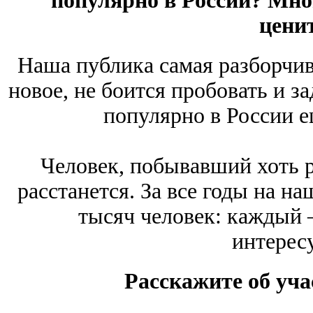
популярно в России? Мно
цени
Наша публика самая разборчива
новое, не боится пробовать и з
популярно в России е
Человек, побывавший хоть ра
расстанется. За все годы на н
тысяч человек: каждый
интерес
Расскажите об уча