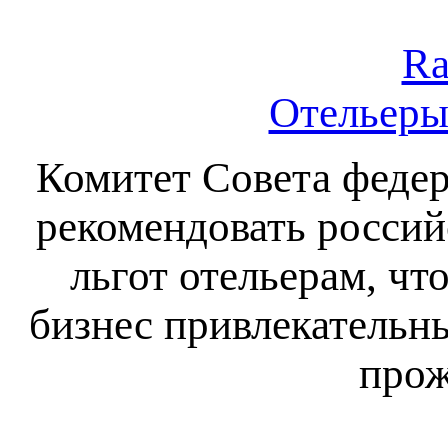
Ra
Отельеры
Комитет Совета федер
рекомендовать россий
льгот отельерам, ч
бизнес привлекательн
прож