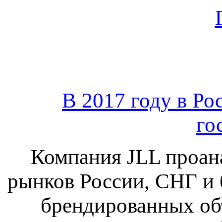
В 2017 году в Ро
го
Компания JLL проан
рынков России, СНГ и
брендированных объ