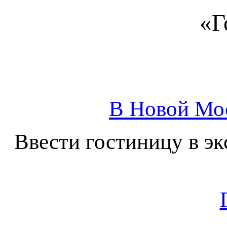
«Г
В Новой Мос
Ввести гостиницу в эк