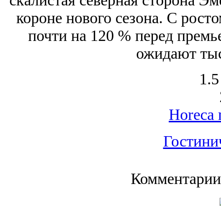
скалистая северная сторона Э
короне нового сезона. С росто
почти на 120 % перед премье
ожидают тыс
1.5
Horeca 
Гостини
Комментарии