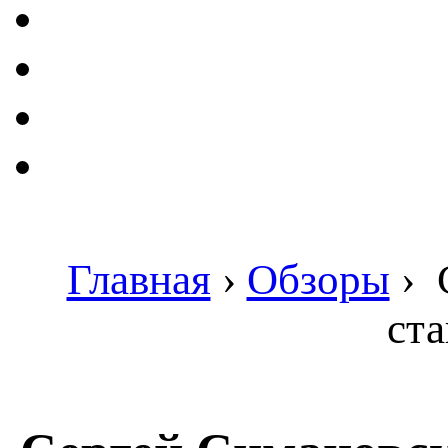
Главная
›
Обзоры
›
С
ст