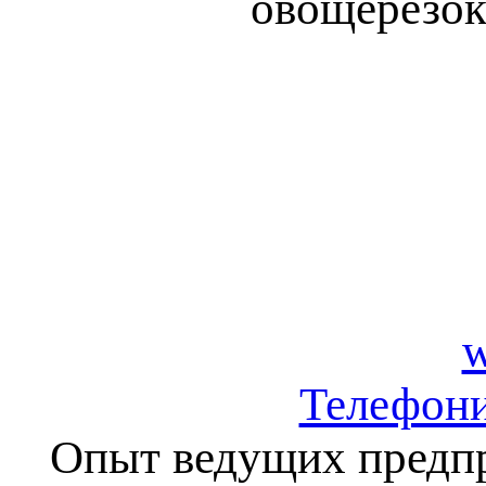
овощерезок
w
Телефони
Опыт ведущих предпр