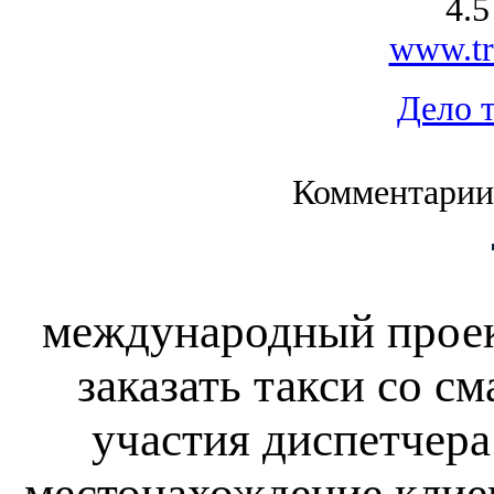
4.5
www.tri
Дело 
Комментарии
международный проект
заказать такси со с
участия диспетчера
местонахождение клие