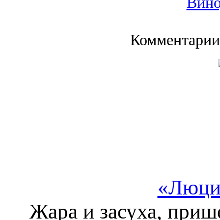
Вино
Комментарии
«Люци
Жара и засуха, приш