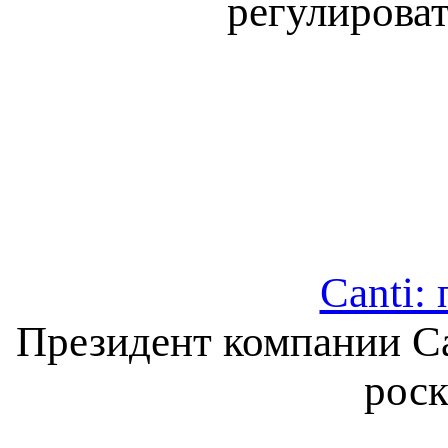
регулирова
Canti:
Президент компании C
роск