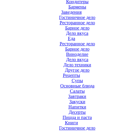
Кондитеры
Бармены
Заведения
Гостиничное дело
Ресторанное дело
Барное дело
Дело вкуса
Еда
Ресторанное дело
Барное дело
Виноделие
Дело вкуса
Дело техники
Другое дело
Рецепты
Супы
Основные блюда
Салаты
Завтраки
Закуски
Напитки
Десерты
Пицца и паста
Книги
Гостиничное дело