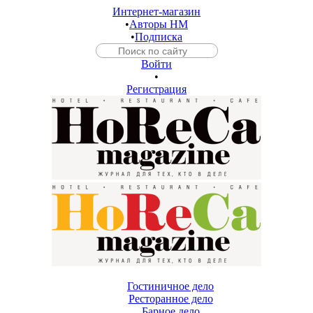
Интернет-магазин
•
Авторы HM
•
Подписка
Войти
•
Регистрация
Гостиничное дело
Ресторанное дело
Барное дело