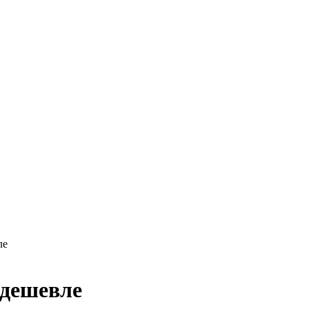
ле
 дешевле