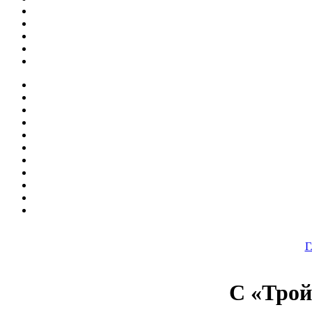
Г
С «Трой