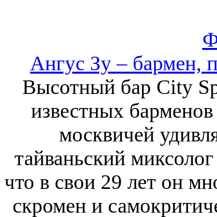
Ф
Ангус Зу – бармен, 
Высотный бар City S
известных барменов 
москвичей удивл
тайваньский миксолог 
что в свои 29 лет он м
скромен и самокритиче