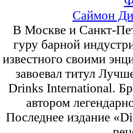
Ф
Саймон Ди
В Москве и Санкт-Пет
гуру барной индустр
известного своими энц
завоевал титул Лучш
Drinks International. 
автором легендарн
Последнее издание «Dif
рец