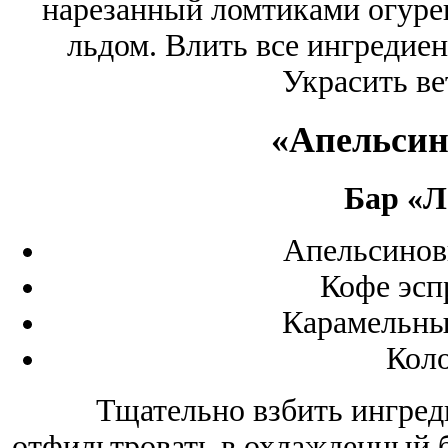
нарезанный ломтиками огуре
льдом. Влить все ингредие
Украсить ве
«Апельсин
Бар «Л
Апельсинов
Кофе эсп
Карамельны
Кол
Тщательно взбить ингред
отфильтровать в охлажденный б