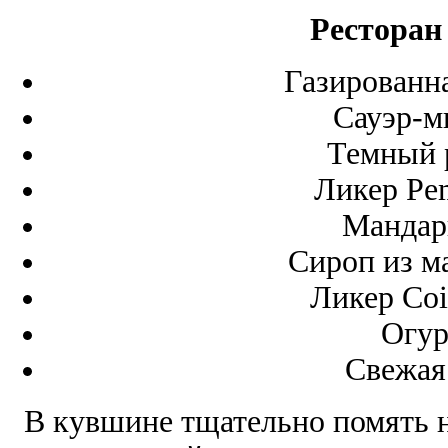
Ресторан
Газированна
Сауэр-м
Темный 
Ликер Pe
Мандар
Сироп из м
Ликер Coi
Огур
Свежая 
В кувшине тщательно помять 