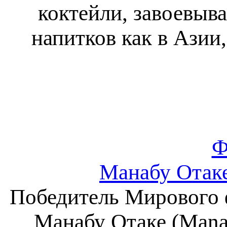
коктейли, завоевы
напитков как в Азии,
Ф
Манабу Отаке
Победитель Мирового ф
Манабу Отаке (Mana