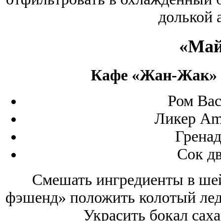
долькой 
«Май
Кафе «Жан-Жак» 
Ром Bac
Ликер Ama
Гренад
Сок д
Смешать ингредиенты в шей
фэшенд» положить колотый лед,
Украсить бокал саха