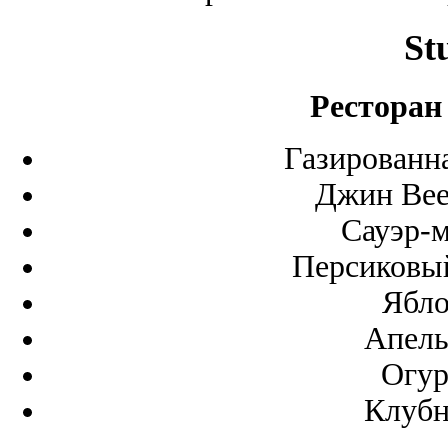
St
Ресторан
Газированна
Джин Beef
Сауэр-м
Персиковый
Ябло
Апель
Огур
Клубн