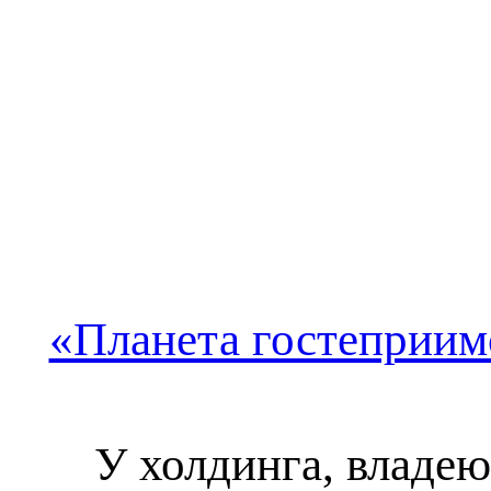
«Планета гостеприим
У холдинга, владею