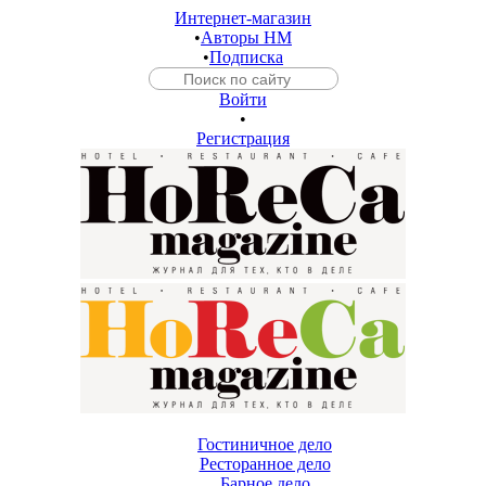
Интернет-магазин
•
Авторы HM
•
Подписка
Войти
•
Регистрация
Гостиничное дело
Ресторанное дело
Барное дело