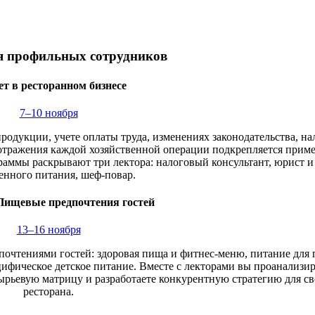
я профильных сотрудников
ет в ресторанном бизнесе
7–10 ноября
 продукции, учете оплаты труда, изменениях законодательства, н
 отражения каждой хозяйственной операции подкрепляется прим
аммы раскрывают три лектора: налоговый консультант, юрист и
енного питания, шеф-повар.
ищевые предпочтения гостей
13–16 ноября
очтениями гостей: здоровая пища и фитнес-меню, питание для г
фическое детское питание. Вместе с лекторами вы проанализир
ырьевую матрицу и разработаете конкурентную стратегию для св
ресторана.