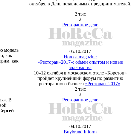
октября, в День независимых предпринимателей.
2 тыс
2
Ресторанное дело
ую модель
05.10.2017
о, как
Horeca magazine
трим, как
«Ресторан–2017»: обмен опытом и новые
знакомства
10–12 октября в московском отеле «Корстон»
пройдет крупнейший форум по развитию
ресторанного бизнеса
«Ресторан–2017»
.
2 тыс
3
Ресторанное дело
ия». В
ной
Сергей
04.10.2017
Buybrand Inform