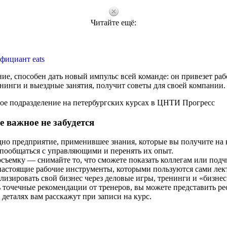
Читайте ещё:
фициант eats
ие, способен дать новый импульс всей команде: он привезет ра
енинги и выездные занятия, получит советы для своей компании.
ное подразделение на петербургских курсах в ЦНТИ Прогресс
 важное не забудется
о предприятие, применившее знания, которые вы получите на 
пообщаться с управляющими и перенять их опыт.
съемку — снимайте то, что сможете показать коллегам или под
астоящие рабочие инструменты, которыми пользуются сами лек
изировать свой бизнес через деловые игры, тренинги и «бизне
 точечные рекомендации от тренеров, вы можете представить ре
О деталях вам расскажут при записи на курс.