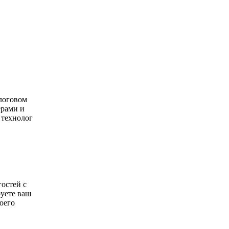
алоговом
ерами и
 технолог
остей с
уете ваш
оего