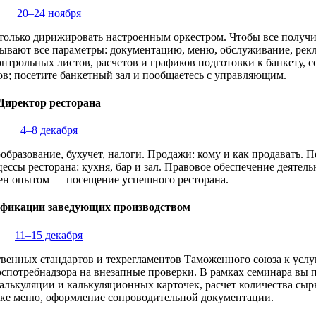
20–24 ноября
я только дирижировать настроенным оркестром. Чтобы все получ
тывают все параметры: документацию, меню, обслуживание, рек
нтрольных листов, расчетов и графиков подготовки к банкету, с
ов; посетите банкетный зал и пообщаетесь с управляющим.
Директор ресторана
4–8 декабря
бразование, бухучет, налоги. Продажи: кому и как продавать. П
ссы ресторана: кухня, бар и зал. Правовое обеспечение деятель
ен опытом — посещение успешного ресторана.
фикации заведующих производством
11–15 декабря
венных стандартов и техрегламентов Таможенного союза к услу
спотребнадзора на внезапные проверки. В рамках семинара вы 
алькуляции и калькуляционных карточек, расчет количества сыр
тке меню, оформление сопроводительной документации.