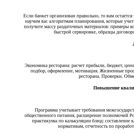
Если банкет организован правильно, то вам остаетс
научим вас алгоритмам планирования, которые учи
получите массу раздаточных материалов: примеры ко
быстрой сервировке, образцы договор
Экономика ресторана: расчет прибыли, бюджет, ценоо
подбор, оформление, мотивация. Жизненные проце
ресторана. Проверки. Обм
Повышение квали
Программа учитывает требования межгосударст
общественного питания, расширение полномочий Ро
практикумы по калькуляции блюд: составление к
нормативам, отчетность по прорабо