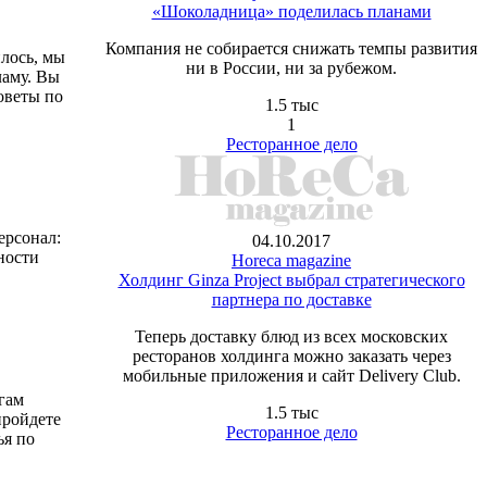
«Шоколадница» поделилась планами
Компания не собирается снижать темпы развития
илось, мы
ни в России, ни за рубежом.
ламу. Вы
оветы по
1.5 тыс
1
Ресторанное дело
ерсонал:
04.10.2017
ности
Horeca magazine
Холдинг Ginza Project выбрал стратегического
партнера по доставке
Теперь доставку блюд из всех московских
ресторанов холдинга можно заказать через
мобильные приложения и сайт Delivery Club.
гам
1.5 тыс
пройдете
Ресторанное дело
ья по