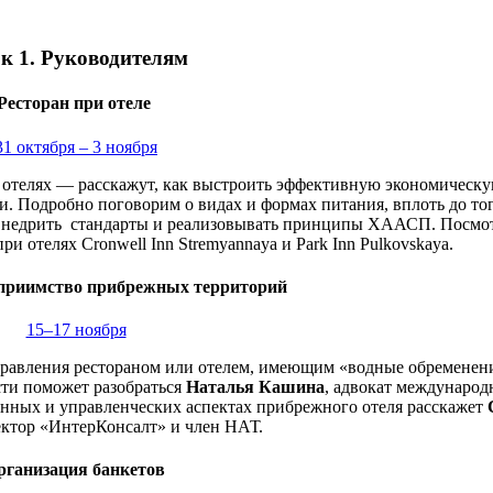
к 1. Руководителям
Ресторан при отеле
31 октября – 3 ноября
отелях — расскажут, как выстроить эффективную экономическ
. Подробно поговорим о видах и формах питания, вплоть до тог
к внедрить стандарты и реализовывать принципы ХААСП. Посмо
ри отелях Cronwell Inn Stremyannaya и Park Inn Pulkovskaya.
приимство прибрежных территорий
15–17 ноября
правления рестораном или отелем, имеющим «водные обременен
сти поможет разобраться
Наталья Кашина
, адвокат международ
нных и управленческих аспектах прибрежного отеля расскажет
ектор «ИнтерКонсалт» и член НАТ.
рганизация банкетов