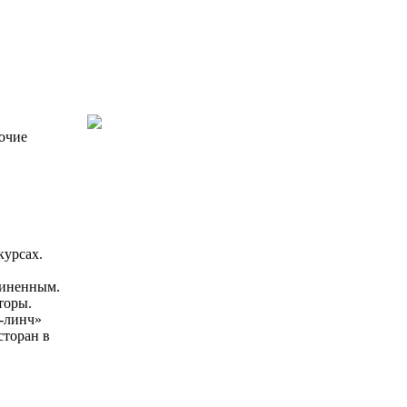
бочие
курсах.
чиненным.
торы.
с-линч»
сторан в