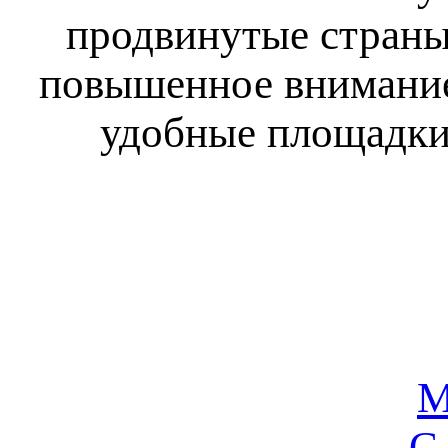
продвинутые страны
повышенное внимание
удобные площадки
М
С 