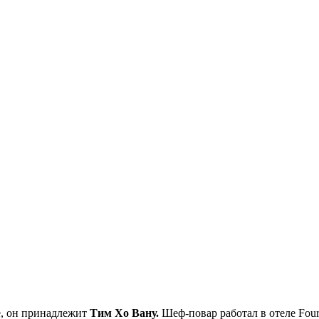
е, он принадлежит
Тим Хо Вану.
Шеф-повар работал в отеле Four