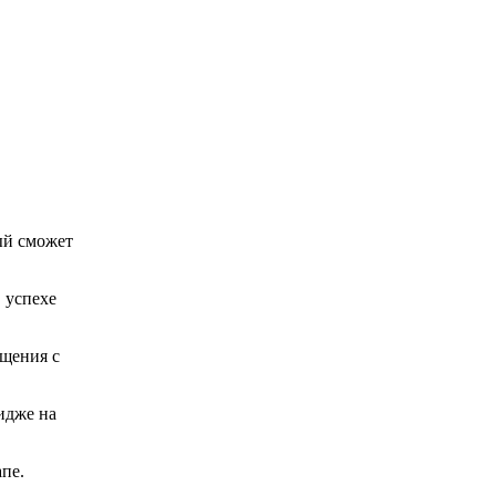
ый сможет
 успехе
бщения с
идже на
пе.