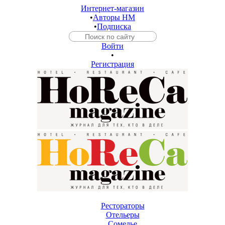
Интернет-магазин
•
Авторы HM
•
Подписка
Войти
•
Регистрация
Рестораторы
Отельеры
Сомелье