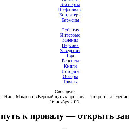
Эксперты
Шеф-повара
Кондитеры
Бармены
События
Интервью
Мнения
Персона
Заведения
Еда
Рецепты
Книги
Истории
Обзоры
Товары
Свое дело
›
Нина Макогон: «Верный путь к провалу — открыть заведение д
16 ноября 2017
уть к провалу — открыть заве