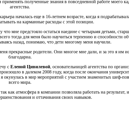
и применять полученные знания в повседневной работе моего ка
агентства.
карьера началась еще в 16-летнем возрасте, когда я подрабатывал
атывать на карманные расходы с этой позиции.
 что мне предстояло остаться наедине с четырьмя детьми, старш
всего тогда для меня было научиться терпению и способности об
ываясь назад, понимаю, что дети многому меня научили.
меня прекрасные родители. Они многое мне дали, и за это я им и
благодарна.
ечу с
Еленой Цивилевой
, основательницей агентства по органи
произошло в далеком 2008 году, когда после окончания универси
я я окунулась в мир мероприятий с участием знаменитых шеф-пов
всего мира.
 так как атмосфера в компании позволяла работать на результат, 
ершенствования и оттачивания своих навыков.