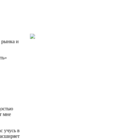
 рынка и
ть»
достью
т мне
с учусь в
расширяет