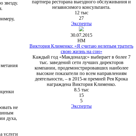
партнера ресторана выездного обслуживания и
ю звезду.
независимого консультанта.
я.
12 тыс
27
римеру,
Эксперты
30.07.2015
HM
Виктория Клименко: «Я считаю нелепым тратить
свою жизнь на сон»
Каждый год «Макдоналдс» выбирает в более 7
тыс. заведений сети лучших директоров
 метания
компании, продемонстрировавших наиболее
высокие показатели по всем направлениям
деятельности, – в 2015-м премией Рея Крока
награждена Виктория Клименко.
8.5 тыс
 оценки
15
5
Эксперты
овать не
ранным
ии духа,
на услуги