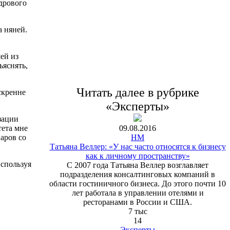
дрового
а няней.
ей из
ъяснять,
Читать далее в рубрике
скренне
«Эксперты»
зации
09.08.2016
тета мне
HM
аров со
Татьяна Веллер: «У нас часто относятся к бизнесу
как к личному пространству»
используя
С 2007 года Татьяна Веллер возглавляет
подразделения консалтинговых компаний в
области гостиничного бизнеса. До этого почти 10
лет работала в управлении отелями и
ресторанами в России и США.
7 тыс
14
Эксперты