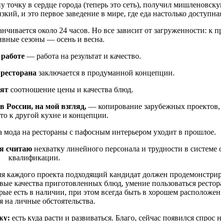
у точку в сердце города (теперь это сеть), получил мишленовску
зкий, и это первое заведение в мире, где еда настолько доступна
канчивается около 24 часов. Но все зависит от загруженности: к п
ивные сезоны — осень и весна.
 работе
— работа на результат и качество.
ресторана
заключается в продуманной концепции.
нят
соотношение цены и качества блюд.
 России, на мой взгляд,
— копирование зарубежных проектов,
 то к другой кухне и концепции.
 а мода на рестораны с пафосным интерьером уходит в прошлое.
я считаю
нехватку линейного персонала и трудности в системе
квалификации.
я каждого проекта подходящий кандидат должен продемонстрир
совые качества приготовленных блюд, умение пользоваться ресто
рые есть в наличии, при этом всегда быть в хорошем расположен
я на личные обстоятельства.
жу:
есть куда расти и развиваться. Благо, сейчас появился спрос 