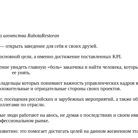
а агентства RabotaRestoran
— открыть заведение для себя и своих друзей.
 основной цели, а именно достижение поставленных KPI.
ние увидеть главную «боль» заказчика и найти человека, котор
ее унять.
владельцы которых понимают важность управленческих кадров в
положительные и отрицательные стороны своих проектов.
г, посещения российских и зарубежных мероприятий, а также о
оллегами по отрасли.
рые люди работают на авось, не думая о последствиях и своем им
офессиональном рынке.
звитию: это помогает достигать целей на данном жизненном эта