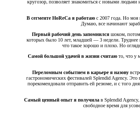
кругозор, позволяет знакомиться с новыми людьми 
В сегменте HoReCa я работаю
с 2007 года. Но моя 
Думаю, все начинают зараб
Первый рабочий день запомнился
шоком, потому
которых было 10 лет, младшей — 3 недели. Труднее 
что такое хорошо и плохо. Но огляд
Самой большой удачей в жизни считаю
то, что у 
Переломным событием в карьере я назову
встр
гастрономических фестивалей Splendid Agency. Это 
порекомендовали отправить ей резюме, и с того дн
Самый ценный опыт я получила
в Splendid Agency,
свободное время для усов