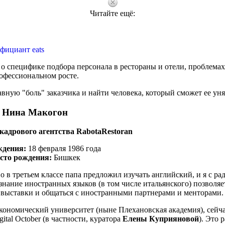
Читайте ещё:
фициант eats
 специфике подбора персонала в рестораны и отели, проблемах
офессиональном росте.
ную "боль" заказчика и найти человека, который сможет ее уня
Нина Макогон
кадрового агентства RabotaRestoran
ждения:
18 февраля 1986 года
сто рождения:
Бишкек
 в третьем классе папа предложил изучать английский, и я с ра
знание иностранных языков (в том числе итальянского) позволяе
выставки и общаться с иностранными партнерами и менторами.
ономический университет (ныне Плехановская академия), сейча
tal October (в частности, куратора
Елены Куприяновой
). Это 