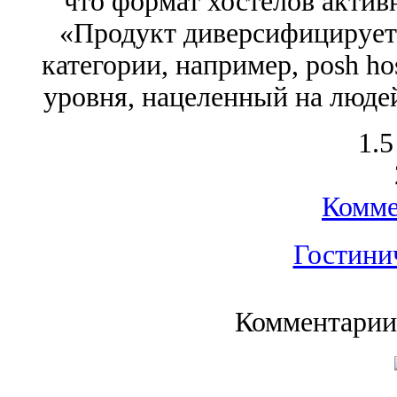
что формат хостелов активн
«Продукт диверсифицируетс
категории, например, posh ho
уровня, нацеленный на людей
1.5
Комме
Гостини
Комментарии