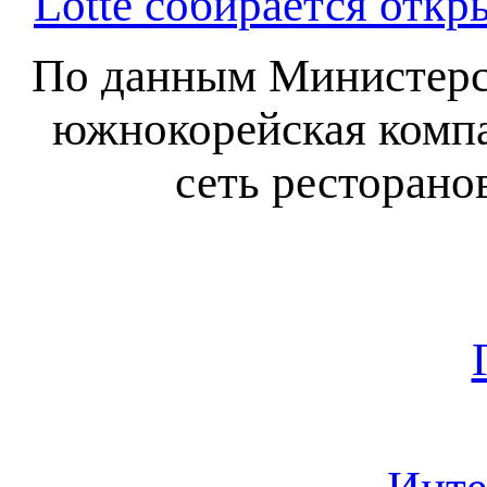
Lotte собирается откр
По данным Министерст
южнокорейская компа
сеть ресторано