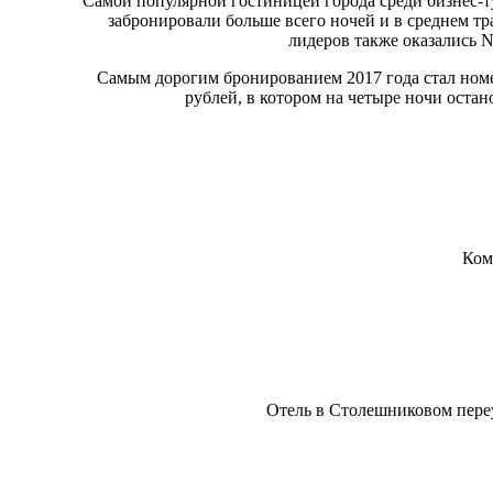
Самой популярной гостиницей города среди бизнес-тур
забронировали больше всего ночей и в среднем тр
лидеров также оказались N
Самым дорогим бронированием 2017 года стал номе
рублей, в котором на четыре ночи ост
Ком
Отель в Столешниковом переул