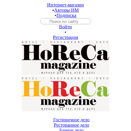
Интернет-магазин
•
Авторы HM
•
Подписка
Войти
•
Регистрация
Гостиничное дело
Ресторанное дело
Барное дело