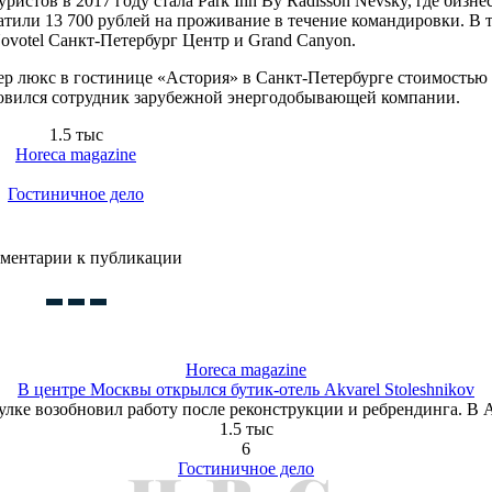
истов в 2017 году стала Park Inn By Radisson Nevsky, где бизне
атили 13 700 рублей на проживание в течение командировки. В 
ovotel Санкт-Петербург Центр и Grand Canyon.
р люкс в гостинице «Астория» в Санкт-Петербурге стоимостью 
ановился сотрудник зарубежной энергодобывающей компании.
1.5 тыс
Horeca magazine
Гостиничное дело
ментарии к публикации
Horeca magazine
В центре Москвы открылся бутик-отель Akvarel Stoleshnikov
ке возобновил работу после реконструкции и ребрендинга. В Ak
1.5 тыс
6
Гостиничное дело