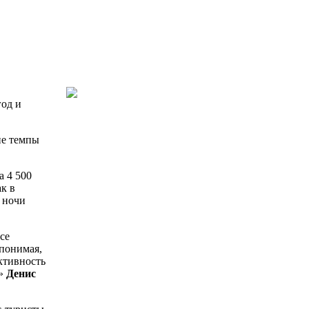
год и
ие темпы
а 4 500
ак в
ь ночи
се
понимая,
активность
а»
Денис