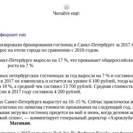
Читайте ещё:
фициант eats
зировали бронирования гостиниц в Санкт-Петербурге за 2017 
рос на отели города по сравнению с 2016 годом.
анкт-Петербурге выросло на 17 %, что превышает общероссийск
роста на 7 %
ых петербургских гостиницах за год выросла на 7 % и составил
 2017 не изменилась и остается на уровне 6 100 рублей, тогда к
18 %, а средний чек составил 13 700 рублей. Средняя стоимост
ии в 2017 году составила 4 200 рублей.
х Санкт-Петербурга вырастут на 10–15 %. Сейчас практически в
олитики по лимитам стоимости проживания на следующий год, 
ьшая загрузка гостиниц придется на май и июнь, когда деловая 
ческий сезон», — комментирует генеральный директор «Аэроклуб
Матюхин
.