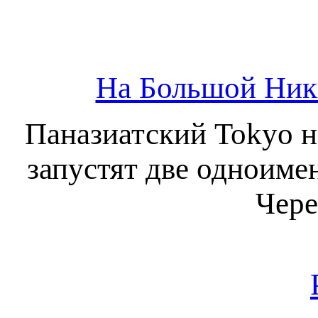
На Большой Ники
Паназиатский Tokyo на
запустят две одноиме
Чере