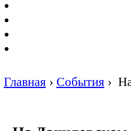
Главная
›
События
›
На