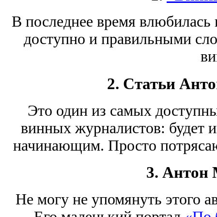
В последнее время влюбилась в 
доступно и правильными сло
ви
2. Статьи Ант
Это один из самых доступн
винных журналистов: будет и
начинающим. Просто потрясаю
3. Антон
Не могу не упомянуть этого ав
Его маленький портал
«По 