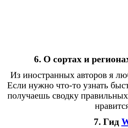
6. О сортах и регион
Из иностранных авторов я лю
Если нужно что-то узнать быст
получаешь сводку правильных
нравится
7. Гид
W