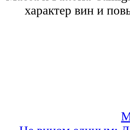
характер вин и по
М