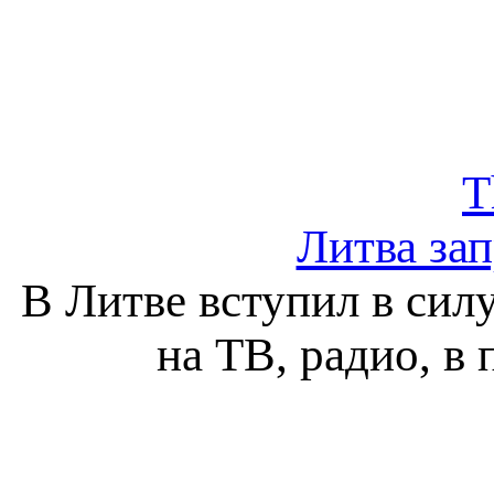
T
Литва за
В Литве вступил в сил
на ТВ, радио, в 