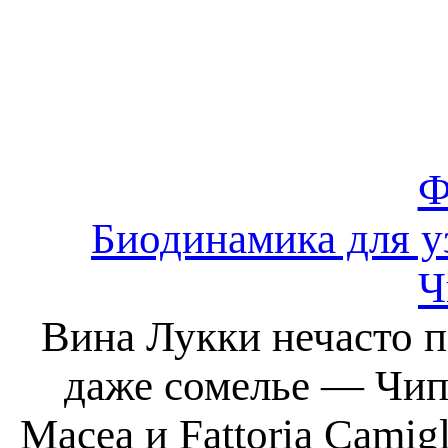
Ф
Биодинамика для у
Ч
Вина Лукки нечасто п
даже сомелье — Чип
Macea и Fattoria Camig