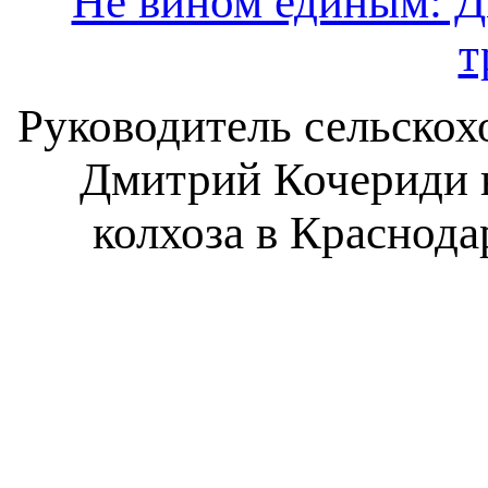
Не вином единым: Д
т
Руководитель сельскох
Дмитрий Кочериди в
колхоза в Краснода