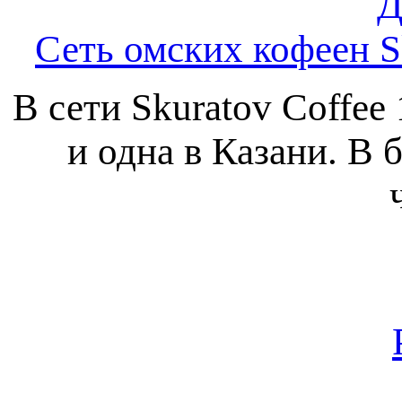
Д
Сеть омских кофеен S
В сети Skuratov Coffee
и одна в Казани. В