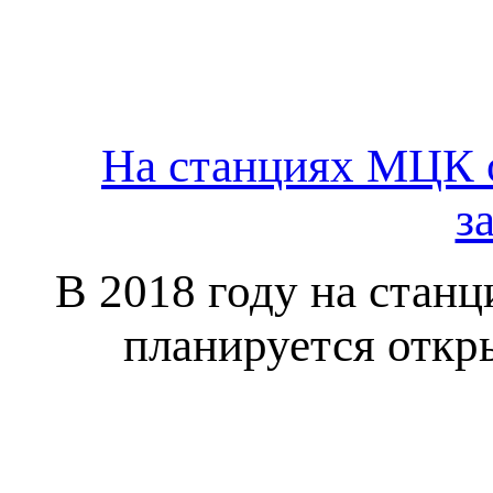
На станциях МЦК о
з
В 2018 году на стан
планируется откр