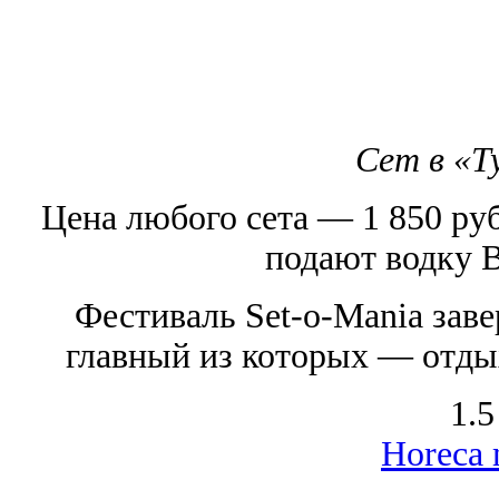
Сет в «Т
Цена любого сета — 1 850 ру
подают водку B
Фестиваль Set-o-Mania зав
главный из которых — отды
1.5
Horeca 