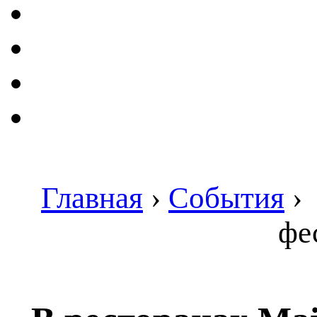
Главная
›
События
›
фе