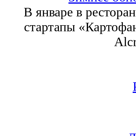
В январе в рестора
стартапы «Картофан
Alc