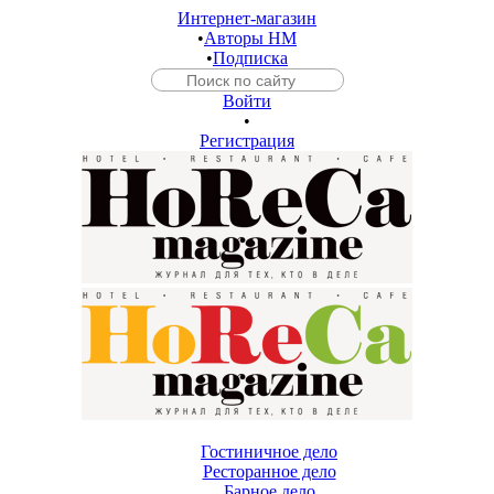
Интернет-магазин
•
Авторы HM
•
Подписка
Войти
•
Регистрация
Гостиничное дело
Ресторанное дело
Барное дело