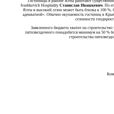
Гостиницы в районе Ялты работают существенно 
Ivashkevich Hospitality
Станислав Ивашкевич
. По е
Ялты в высокий сезон может быть близка к 100 %. 
адекватной». Обычно окупаемость гостиниц в Крыму
сезонности гендирект
Заявленного бюджета хватит на строительство т
пятизвездочного понадобится минимум на 50 % бо
строительства пятизвезд
Ком