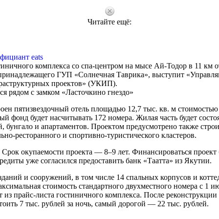
Читайте ещё:
фициант eats
иничного комплекса со спа-центром на мысе Ай-Тодор в 11 км о
 принадлежащего ГУП «Солнечная Таврика», выступит «Управл
раструктурных проектов» (УКИП).
ся рядом с замком «Ласточкино гнездо»
оен пятизвездочный отель площадью 12,7 тыс. кв. м стоимостью
й фонд будет насчитывать 172 номера. Жилая часть будет состоя
й, бунгало и апартаментов. Проектом предусмотрено также стро
льно-ресторанного и спортивно-туристического кластеров.
 Срок окупаемости проекта — 8–9 лет. Финансироваться проект 
редиты уже согласился предоставить банк «Таатта» из Якутии.
даний и сооружений, в том числе 14 спальных корпусов и котте
аксимальная стоимость стандартного двухместного номера с 1 и
дует из прайс-листа гостиничного комплекса. После реконструкци
оить 7 тыс. рублей за ночь, самый дорогой — 22 тыс. рублей.