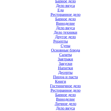
Барное дело
Дело вкуса
Еда
Ресторанное дело
Барное дело
Виноделие
Дело вкуса
Дело техники
Другое дело
Рецепты
Супы
Основные блюда
Салаты
Завтраки
Закуски
Напитки
Десерты
Пицца и паста
Книги
Гостиничное дело
Ресторанное дело
Барное дело
Виноделие
Личное дело
Дело вкуса