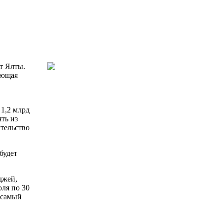
т Ялты.
яющая
 1,2 млрд
ть из
ительство
будет
джей,
юля по 30
и самый