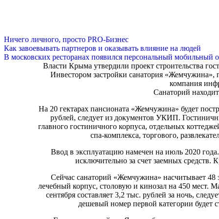
Ничего личного, просто PRO-Бизнес
Как завоевывать партнеров и оказывать влияние на людей
В московских ресторанах появился персональный мобильный о
Власти Крыма утвердили проект строительства гост
Инвестором застройки санатория «Жемчужина»,
компания инф
Санаторий находит
На 20 гектарах пансионата «Жемчужина» будет постр
рублей, следует из документов УКИП. Гостиничны
главного гостиничного корпуса, отдельных коттедже
спа-комплекса, торгового, развлекате
Ввод в эксплуатацию намечен на июль 2020 года.
исключительно за счет заемных средств. К
Сейчас санаторий «Жемчужина» насчитывает 48 з
лечебный корпус, столовую и кинозал на 450 мест. М
сентября составляет 3,2 тыс. рублей за ночь, сле
дешевый номер первой категории будет ст