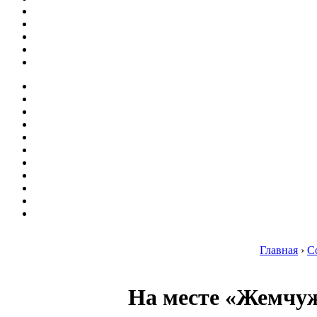
Главная
›
С
На месте «Жемчуж