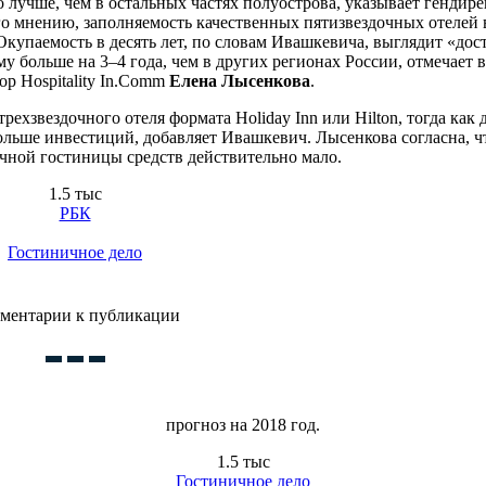
лучше, чем в остальных частях полуострова, указывает гендире
го мнению, заполняемость качественных пятизвездочных отелей 
Окупаемость в десять лет, по словам Ивашкевича, выглядит «дос
 больше на 3–4 года, чем в других регионах России, отмечает 
ор Hospitality In.Comm
Елена Лысенкова
.
рехзвездочного отеля формата Holiday Inn или Hilton, тогда как 
льше инвестиций, добавляет Ивашкевич. Лысенкова согласна, ч
очной гостиницы средств действительно мало.
1.5 тыс
РБК
Гостиничное дело
ментарии к публикации
прогноз на 2018 год.
1.5 тыс
Гостиничное дело