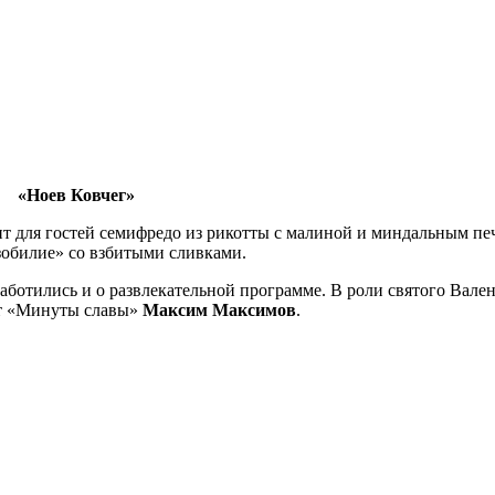
«Ноев Ковчег»
т для гостей семифредо из рикотты с малиной и миндальным пе
обилие» со взбитыми сливками.
заботились и о развлекательной программе. В роли святого Вале
т «Минуты славы»
Максим Максимов
.