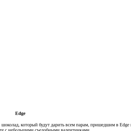
Edge
шоколад, который будут дарить всем парам, пришедшим в Edge 
сте с небольшими съедобными валентинками.