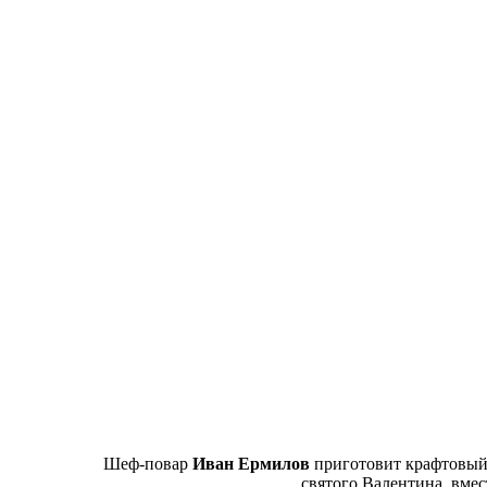
Шеф-повар
Иван Ермилов
приготовит крафтовый 
святого Валентина, вме