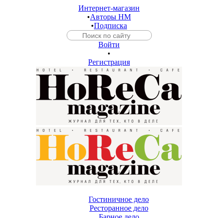
Интернет-магазин
•
Авторы HM
•
Подписка
Войти
•
Регистрация
Гостиничное дело
Ресторанное дело
Барное дело