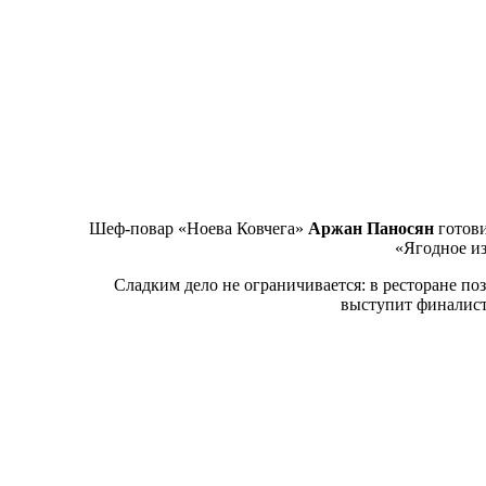
Шеф-повар «Ноева Ковчега»
Аржан Паносян
готови
«Ягодное из
Сладким дело не ограничивается: в ресторане по
выступит финалис