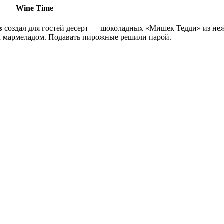
Wine Time
в
создал для гостей десерт — шоколадных «Мишек Тедди» из не
м мармеладом. Подавать пирожные решили парой.