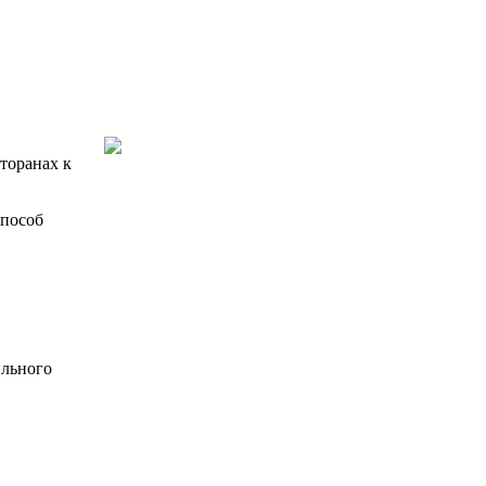
торанах к
способ
ильного