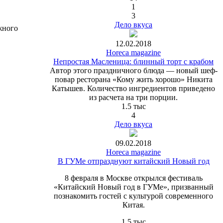
1
3
Дело вкуса
жного
12.02.2018
Horeca magazine
Непростая Масленица: блинный торт с крабом
Автор этого праздничного блюда — новый шеф-
повар ресторана «Кому жить хорошо» Никита
Катышев. Количество ингредиентов приведено
из расчета на три порции.
1.5 тыс
4
Дело вкуса
09.02.2018
Horeca magazine
В ГУМе отпразднуют китайский Новый год
8 февраля в Москве открылся фестиваль
«Китайский Новый год в ГУМе», призванный
познакомить гостей с культурой современного
Китая.
1.5 тыс