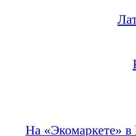
Ла
На «Экомаркете» в