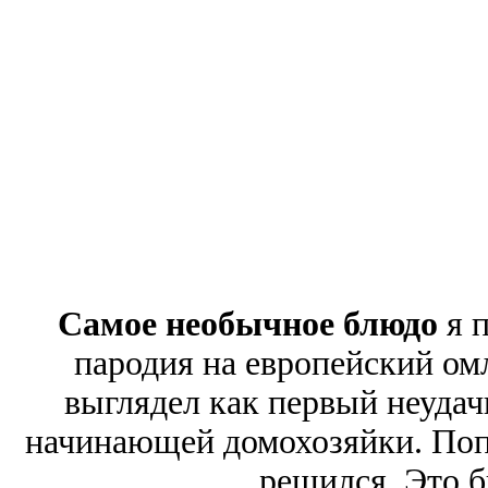
Самое необычное блюдо
я п
пародия на европейский ом
выглядел как первый неуда
начинающей домохозяйки. Попр
решился. Это б