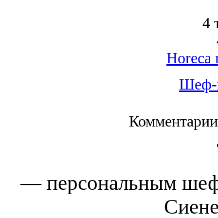
4 
Horeca 
Шеф-
Комментарии
— персональным шефо
Сиене