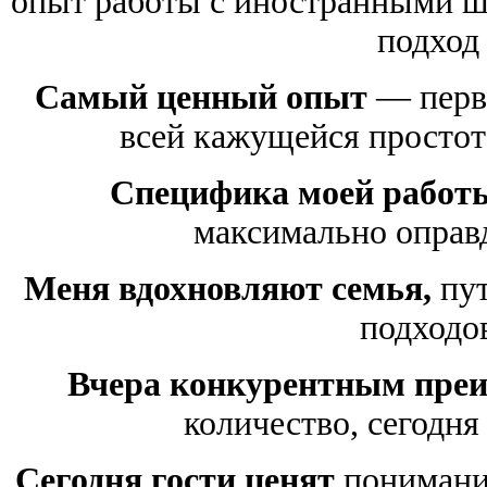
опыт работы с иностранными ше
подход 
Самый ценный опыт
— перв
всей кажущейся простот
Специфика моей работ
максимально оправд
Меня вдохновляют семья,
пут
подходов
Вчера конкурентным преи
количество, сегодня
Сегодня гости ценят
понимание