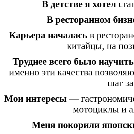
В детстве я хотел
ста
В ресторанном бизн
Карьера началась
в ресторан
китайцы, на по
Труднее всего было научить
именно эти качества позволяю
шаг за
Мои интересы
— гастрономичес
мотоциклы и а
Меня покорили японск